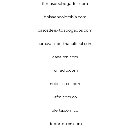
firmasdeabogados.com
bolsaencolombia.com
casosdeexitoabogados.com
carnavalindustriacultural.com
canalrcn.com
rcnradio.com
noticiasrcn.com
lafm.com.co
alerta.com.co
deportesrcn.com