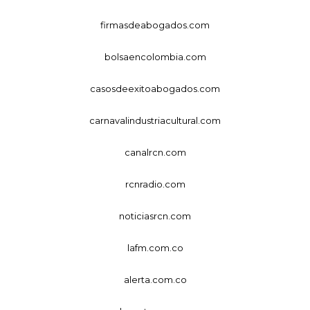
firmasdeabogados.com
bolsaencolombia.com
casosdeexitoabogados.com
carnavalindustriacultural.com
canalrcn.com
rcnradio.com
noticiasrcn.com
lafm.com.co
alerta.com.co