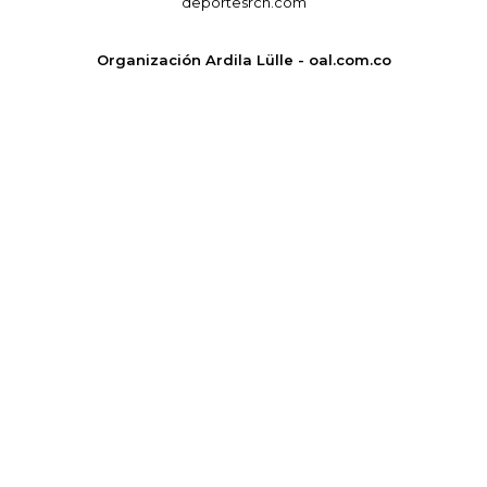
deportesrcn.com
Organización Ardila Lülle - oal.com.co