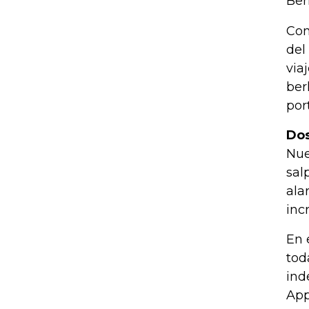
Ber
Con
del
via
ber
por
Dos
Nue
sal
ala
inc
En 
tod
ind
App