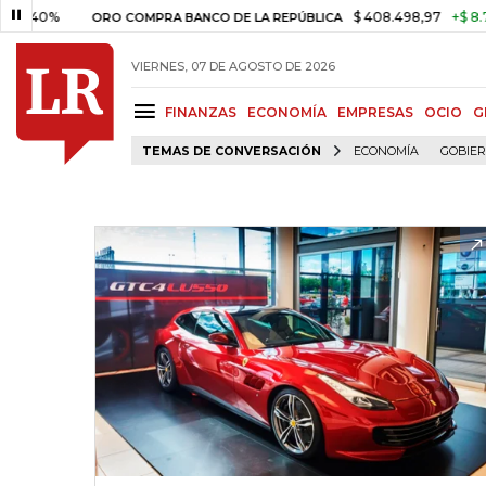
%
$ 408.498,97
+$ 8.753,81
ORO COMPRA BANCO DE LA REPÚBLICA
VIERNES, 07 DE AGOSTO DE 2026
FINANZAS
ECONOMÍA
EMPRESAS
OCIO
G
TEMAS DE CONVERSACIÓN
ECONOMÍA
GOBIE