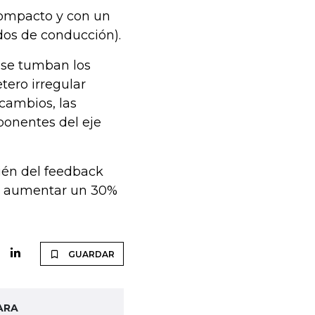
compacto y con un
dos de conducción).
i se tumban los
tero irregular
 cambios, las
mponentes del eje
ién del feedback
o a aumentar un 30%
GUARDAR
ARA