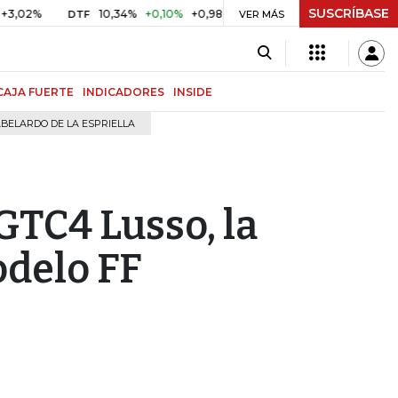
SUSCRÍBASE
10,34%
+0,10%
+0,98%
$ 416,91
+$ 0,05
+0,01%
DTF
UVR
VER MÁS
CAJA FUERTE
INDICADORES
INSIDE
BELARDO DE LA ESPRIELLA
 GTC4 Lusso, la
odelo FF