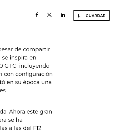
GUARDAR
 pesar de compartir
se inspira en
30 GTC, incluyendo
ri con configuración
ntó en su época una
es.
nda. Ahora este gran
era se ha
as a las del F12