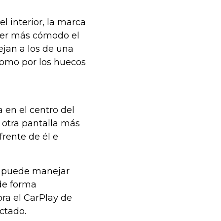
l interior, la marca
cer más cómodo el
ejan a los de una
 como por los huecos
 en el centro del
 otra pantalla más
frente de él e
or puede manejar
de forma
ora el CarPlay de
ctado.