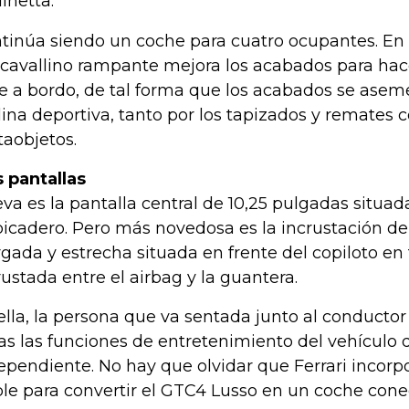
linetta.
tinúa siendo un coche para cuatro ocupantes. En e
 cavallino rampante mejora los acabados para ha
je a bordo, de tal forma que los acabados se asem
lina deportiva, tanto por los tapizados y remates
taobjetos.
 pantallas
va es la pantalla central de 10,25 pulgadas situada
picadero. Pero más novedosa es la incrustación de
rgada y estrecha situada en frente del copiloto en 
rustada entre el airbag y la guantera.
ella, la persona que va sentada junto al conduct
as las funciones de entretenimiento del vehículo 
ependiente. No hay que olvidar que Ferrari incorp
le para convertir el GTC4 Lusso en un coche cone