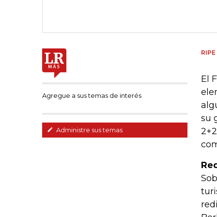
RIPE
El 
ele
Agregue a sus temas de interés
alg
su 
2+2
Administre sus temas
com
Re
Sob
tur
red