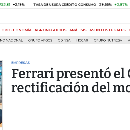
+2,19%
29,66%
+0,87%
+3,02%
TASA DE USURA CRÉDITO CONSUMO
LOBOECONOMÍA
AGRONEGOCIOS
ANÁLISIS
ASUNTOS LEGALES
RNO NACIONAL
GRUPO ARGOS
ODINSA
HOGAR
GRUPO NUTRESA
A
EMPRESAS
Ferrari presentó el
rectificación del m