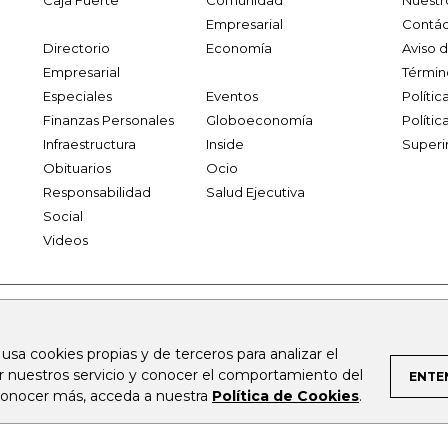
Caja Fuerte
Comunidad
Nuestr
Empresarial
Contác
Directorio
Economía
Aviso 
Empresarial
Términ
Especiales
Eventos
Políti
Finanzas Personales
Globoeconomía
Polític
Infraestructura
Inside
Superi
Obituarios
Ocio
Responsabilidad
Salud Ejecutiva
Social
Videos
.larepublica.co
firmasdeabogados.com
bolsaencolombia.com
 usa cookies propias y de terceros para analizar el
al.com
canalrcn.com
rcnradio.com
noticiasrcn.com
lafm.c
ar nuestros servicio y conocer el comportamiento del
ENTE
 conocer más, acceda a nuestra
Política de Cookies
.