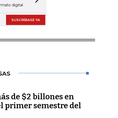
Next slide
iba las noticias seleccionadas por nuestro equipo editorial
SUSCRÍBASE YA
SAS
ás de $2 billones en
el primer semestre del