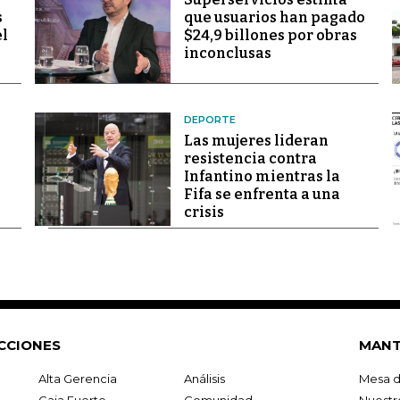
s
que usuarios han pagado
el
$24,9 billones por obras
inconclusas
DEPORTE
Las mujeres lideran
resistencia contra
Infantino mientras la
Fifa se enfrenta a una
crisis
CCIONES
MANT
Alta Gerencia
Análisis
Mesa d