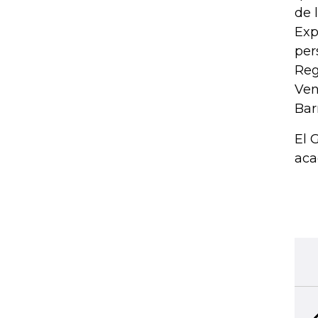
de 
Exp
per
Reg
Ven
Bar
El 
aca
TINTA DIGITAL