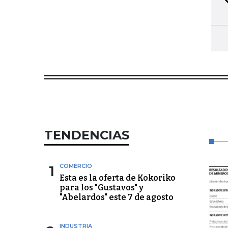
6
Acceda a nuestras publicaciones im
TENDENCIAS
1
COMERCIO
Esta es la oferta de Kokoriko
para los "Gustavos" y
"Abelardos" este 7 de agosto
INDUSTRIA