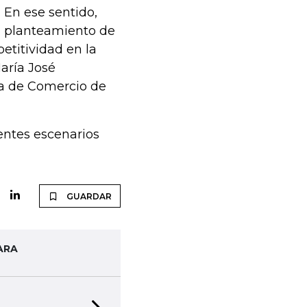
 En ese sentido,
el planteamiento de
etitividad en la
aría José
ra de Comercio de
rentes escenarios
GUARDAR
ARA
OTIFICACIONES Y ALERTAS