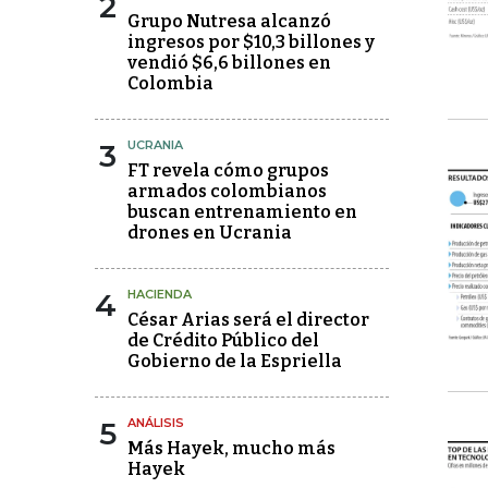
2
Grupo Nutresa alcanzó
ingresos por $10,3 billones y
vendió $6,6 billones en
Colombia
3
UCRANIA
FT revela cómo grupos
armados colombianos
buscan entrenamiento en
drones en Ucrania
4
HACIENDA
César Arias será el director
de Crédito Público del
Gobierno de la Espriella
5
ANÁLISIS
Más Hayek, mucho más
Hayek