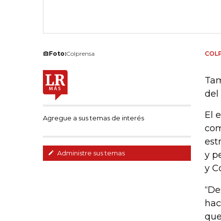
Foto:
Colprensa
COL
Tam
del
El 
Agregue a sus temas de interés
com
est
Administre sus temas
y p
y C
“De
hac
que