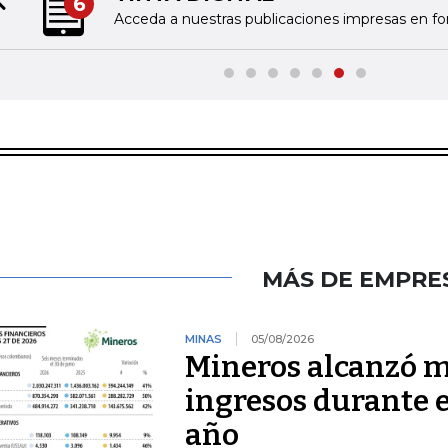
7
Previous slide
presas en formato digital
Rec
MÁS DE EMPRE
MINAS
05/08/2026
Mineros alcanzó m
ingresos durante 
año