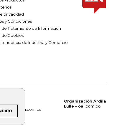
os Productos
tenos
de privacidad
os y Condiciones
ca de Tratamiento de Información
a de Cookies
ntendencia de Industria y Comercio
Organización Ardila
Lülle - oal.com.co
om.co
alerta.com.co
NDIDO