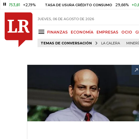
3,81
+2,19%
29,66%
+0,87%
+
TASA DE USURA CRÉDITO CONSUMO
JUEVES, 06 DE AGOSTO DE 2026
FINANZAS
ECONOMÍA
EMPRESAS
OCIO
G
TEMAS DE CONVERSACIÓN
LA CALERA
MINER