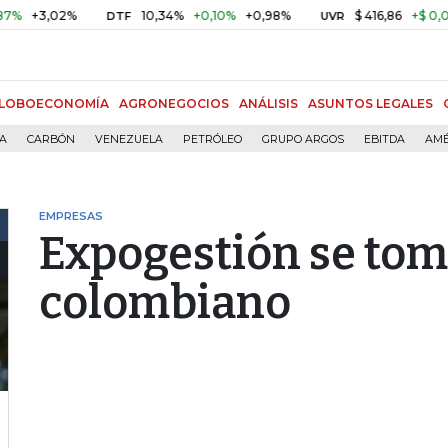
3,02%
10,34%
+0,10%
+0,98%
$ 416,86
+$ 0,05
+0,
DTF
UVR
LOBOECONOMÍA
AGRONEGOCIOS
ANÁLISIS
ASUNTOS LEGALES
ÍA
CARBÓN
VENEZUELA
PETRÓLEO
GRUPO ARGOS
EBITDA
AMÉ
EMPRESAS
Expogestión se tom
colombiano