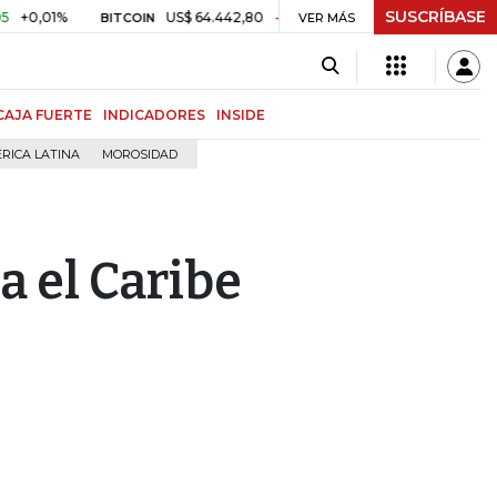
SUSCRÍBASE
01%
US$ 64.442,80
-US$ 525,60
-0,81%
$ 3.179,4
BITCOIN
VER MÁS
TRM
CAJA FUERTE
INDICADORES
INSIDE
RICA LATINA
MOROSIDAD
a el Caribe