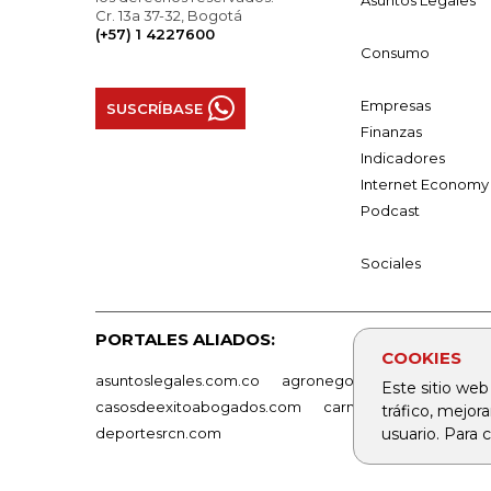
Asuntos Legales
Cr. 13a 37-32, Bogotá
(+57) 1 4227600
Consumo
Empresas
SUSCRÍBASE
Finanzas
Indicadores
Internet Economy
Podcast
Sociales
PORTALES ALIADOS:
COOKIES
asuntoslegales.com.co
agronegocios.co
empresas
Este sitio web
casosdeexitoabogados.com
carnavalindustriacultur
tráfico, mejor
usuario. Para
deportesrcn.com