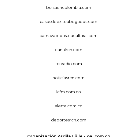
bolsaencolombia.com
casosdeexitoabogados.com
carnavalindustriacultural.com
canalrcn.com
rcnradio.com
noticiasrcn.com
lafm.com.co
alerta.com.co
deportesrcn.com
Organización Ardila Lülle - oal.com.co