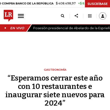
$ 408.498,97
+$ 8.753,81
+2,19%
BANCO DE LA REPÚBLICA
TASA 
SUSCRÍBASE
EN VIVO
Posesión presidencial de Abelardo de la Espriell
GASTRONOMÍA
“Esperamos cerrar este año
con 10 restaurantes e
inaugurar siete nuevos para
2024”