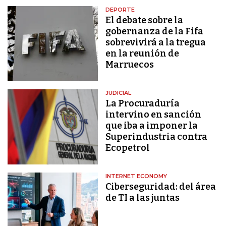
DEPORTE
El debate sobre la
gobernanza de la Fifa
sobrevivirá a la tregua
en la reunión de
Marruecos
JUDICIAL
La Procuraduría
intervino en sanción
que iba a imponer la
Superindustria contra
Ecopetrol
INTERNET ECONOMY
Ciberseguridad: del área
de TI a las juntas