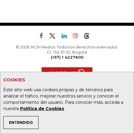
© 2026, RCN Medios. Todos los derechos reservados.
Cr. 13a 37-32, Bogotá
(+57) 1 4227600
SUSCRÍBASE
COOKIES
Este sitio web usa cookies propias y de terceros para
TODAS LAS SECCIONES
analizar el tráfico, mejorar nuestros servicio y conocer el
comportamiento del usuario. Para conocer más, acceda a
Agronegocios
Alta Gerencia
nuestra
Política de Cookies
.
Análisis
Asuntos Legales
ENTENDIDO
TEMAS DE INTERÉS