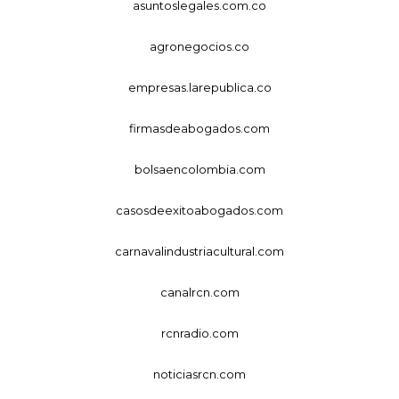
asuntoslegales.com.co
agronegocios.co
empresas.larepublica.co
firmasdeabogados.com
bolsaencolombia.com
casosdeexitoabogados.com
carnavalindustriacultural.com
canalrcn.com
rcnradio.com
noticiasrcn.com