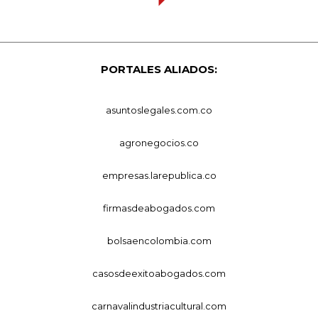
PORTALES ALIADOS:
asuntoslegales.com.co
agronegocios.co
empresas.larepublica.co
firmasdeabogados.com
bolsaencolombia.com
casosdeexitoabogados.com
carnavalindustriacultural.com