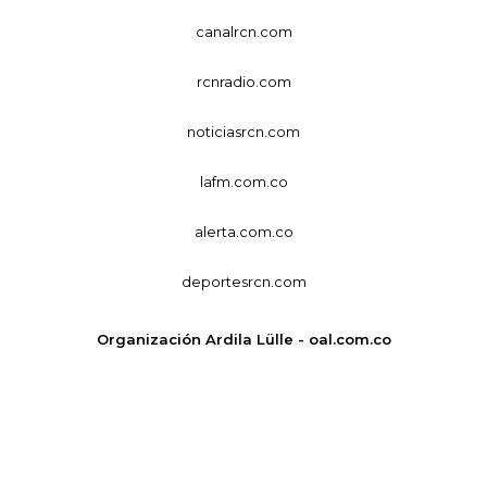
canalrcn.com
rcnradio.com
noticiasrcn.com
lafm.com.co
alerta.com.co
deportesrcn.com
Organización Ardila Lülle - oal.com.co