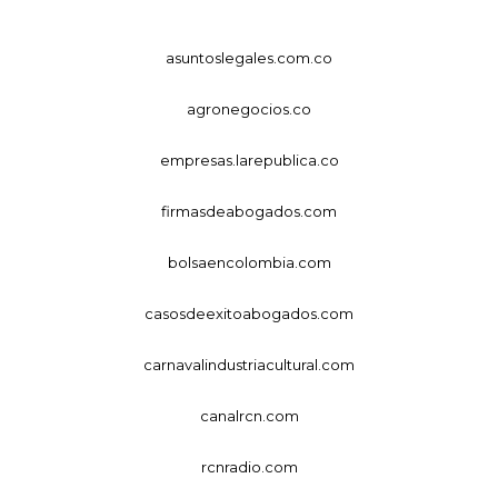
asuntoslegales.com.co
agronegocios.co
empresas.larepublica.co
firmasdeabogados.com
bolsaencolombia.com
casosdeexitoabogados.com
carnavalindustriacultural.com
canalrcn.com
rcnradio.com