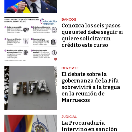
BANCOS
Conozca los seis pasos
que usted debe seguir si
quiere solicitar un
crédito este curso
DEPORTE
El debate sobre la
gobernanza de la Fifa
sobrevivirá a la tregua
en la reunión de
Marruecos
JUDICIAL
La Procuraduría
intervino en sanción