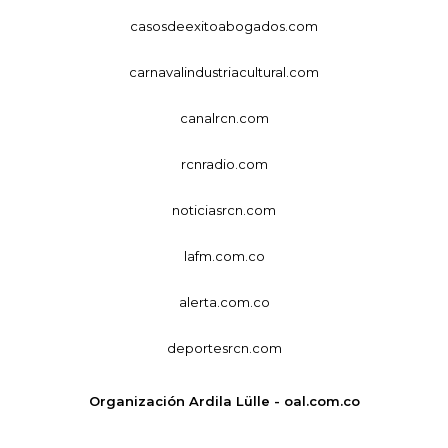
casosdeexitoabogados.com
carnavalindustriacultural.com
canalrcn.com
rcnradio.com
noticiasrcn.com
lafm.com.co
alerta.com.co
deportesrcn.com
Organización Ardila Lülle - oal.com.co