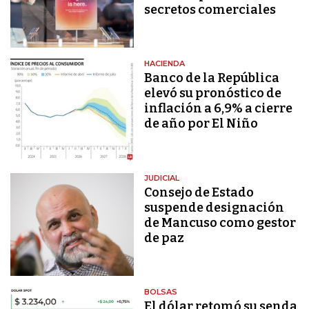
secretos comerciales
HACIENDA
Banco de la República
elevó su pronóstico de
inflación a 6,9% a cierre
de año por El Niño
JUDICIAL
Consejo de Estado
suspende designación
de Mancuso como gestor
de paz
BOLSAS
El dólar retomó su senda