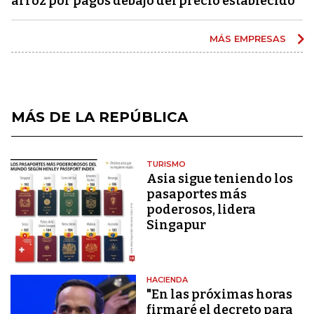
arroz por pagos debajo del precio establecido
MÁS EMPRESAS
MÁS DE LA REPÚBLICA
TURISMO
Asia sigue teniendo los
pasaportes más
poderosos, lidera
Singapur
HACIENDA
"En las próximas horas
firmaré el decreto para