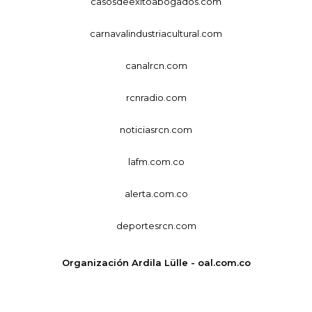
casosdeexitoabogados.com
carnavalindustriacultural.com
canalrcn.com
rcnradio.com
noticiasrcn.com
lafm.com.co
alerta.com.co
deportesrcn.com
Organización Ardila Lülle - oal.com.co