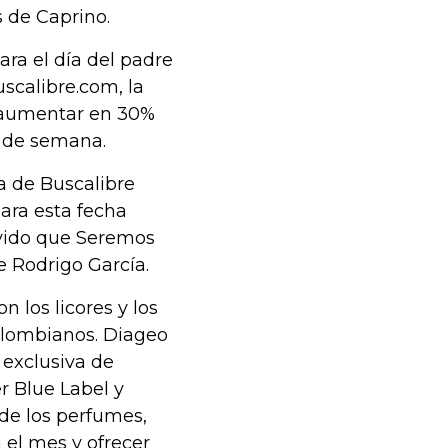
s de Caprino.
ara el día del padre
scalibre.com, la
a aumentar en 30%
n de semana.
a de Buscalibre
ara esta fecha
lvido que Seremos
 Rodrigo García.
n los licores y los
olombianos. Diageo
 exclusiva de
r Blue Label y
de los perfumes,
 el mes y ofrecer