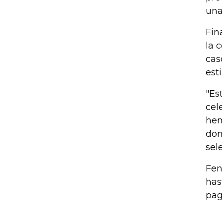
una
Fin
la 
cas
est
"Es
cel
hem
dom
sel
Fen
has
pag