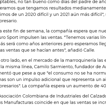
ptables, no tan bueno como días del padre de año
eramos que tengamos resultados medianamente
imos de un 2020 difícil y un 2021 aún más difícil", 
resario.
a este fin de semana, la compañía espera que nu
uro Sport impulsen las ventas. "Tenemos varias lín
ás será como años anteriores pero esperamos lle
las ventas que se hacían antes", añadió Calle.
 otro lado, en el mercado de la marroquinería las 
 la misma línea, Camilo Sarmiento, fundador de 
entó que pese a que "el consumo no se ha norma
has son un impulso adicional que representa un ai
resarios". La compañía espera un aumento de 40%
Asociación Colombiana de Industriales del Calzado
us Manufacturas coincide en que las ventas se inc