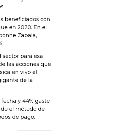
s.
os beneficiados con
que en 2020. En el
Ibonne Zabala,
%.
 sector para esa
e las acciones que
ca en vivo el
gigante de la
 fecha y 44% gaste
endo el método de
odos de pago.