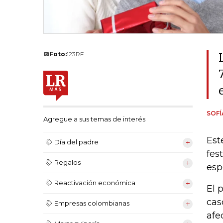
Foto:
123RF
SOF
Agregue a sus temas de interés
Est
Día del padre
fes
Regalos
esp
Reactivación económica
El 
cas
Empresas colombianas
afe