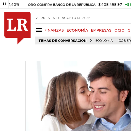
0%
$ 408.498,97
+$ 8.753,81
ORO COMPRA BANCO DE LA REPÚBLICA
VIERNES, 07 DE AGOSTO DE 2026
FINANZAS
ECONOMÍA
EMPRESAS
OCIO
G
TEMAS DE CONVERSACIÓN
ECONOMÍA
GOBIE