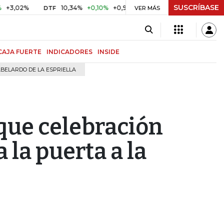
SUSCRÍBASE
%
10,34%
+0,10%
+0,98%
$ 416,96
+$ 0,05
+0,01%
DTF
UVR
VER MÁS
CAJA FUERTE
INDICADORES
INSIDE
BELARDO DE LA ESPRIELLA
que celebración
a la puerta a la