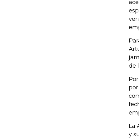
ace
esp
ven
emp
Par
Art
jam
de 
Por
por
com
fec
emp
La 
y s