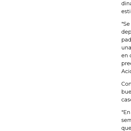
din
est
"Se
dep
pad
una
en 
pre
Aci
Com
bue
cas
"En
sem
que