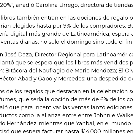
 20%", añadió Carolina Urrego, directora de tienda
 libros también entran en las opciones de regalo p
erían elegidos hasta por 9% de los compradores. Bu
rería digital más grande de Latinoamérica, esper
 ventas diarias, no solo el domingo sino todo el fi
n José Daza, Director Regional para Latinoaméric
lantó que se espera que los libros más vendidos p
n: Bitácora del Naufragio de Mario Mendoza; El O
Héctor Abad y Gabo y Mercedes: una despedida de
os de los regalos que destacan en la celebración so
fumes, que sería la opción de más de 6% de los c
aló que para incentivar las ventas lanzó ediciones
ductos como la alianza entre entre Johnnie Walke
io Hernández; mientras que Yanbal, en el mundo 
cisó que espera facturar hasta $14.000 millones en