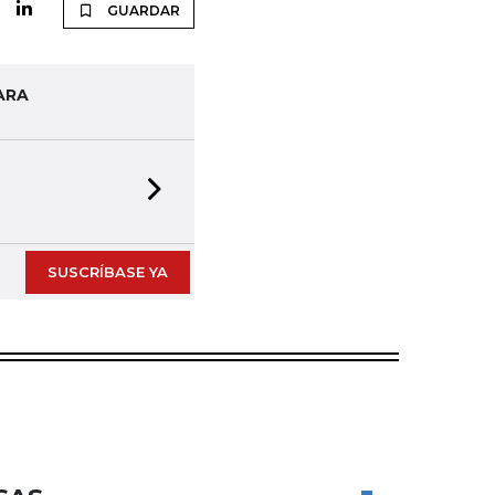
GUARDAR
ARA
Next slide
SUSCRÍBASE YA