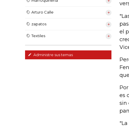
Marroquinería
ver
Arturo Calle
"La
pas
zapatos
el 
Textiles
cre
Vic
Administre sus temas
Per
Fen
que
Por
es 
sin
pan
"La