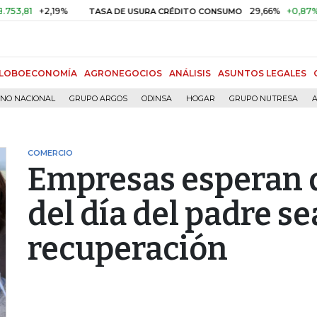
+2,19%
29,66%
+0,87%
+3,02
TASA DE USURA CRÉDITO CONSUMO
LOBOECONOMÍA
AGRONEGOCIOS
ANÁLISIS
ASUNTOS LEGALES
RNO NACIONAL
GRUPO ARGOS
ODINSA
HOGAR
GRUPO NUTRESA
A
COMERCIO
Empresas esperan 
del día del padre se
recuperación