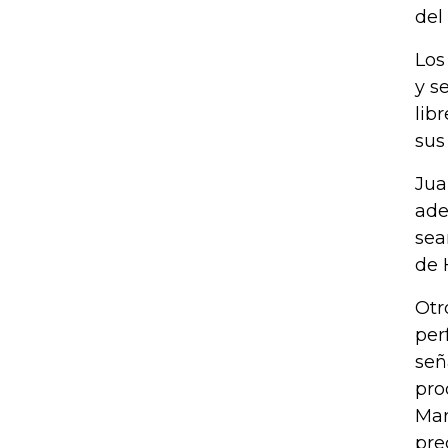
del
Los
y s
lib
sus
Jua
ade
sea
de 
Otr
per
señ
pro
Mar
pre