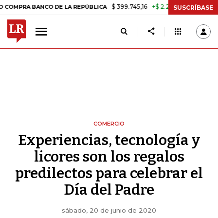
$ 399.745,16
+$ 2.295,71
+0,58%
NCO DE LA REPÚBLICA
TASA DE 
SUSCRÍBASE
COMERCIO
Experiencias, tecnología y
licores son los regalos
predilectos para celebrar el
Día del Padre
sábado, 20 de junio de 2020