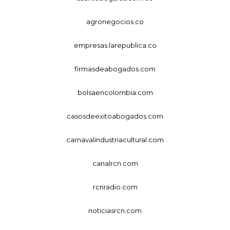
agronegocios.co
empresas.larepublica.co
firmasdeabogados.com
bolsaencolombia.com
casosdeexitoabogados.com
carnavalindustriacultural.com
canalrcn.com
rcnradio.com
noticiasrcn.com