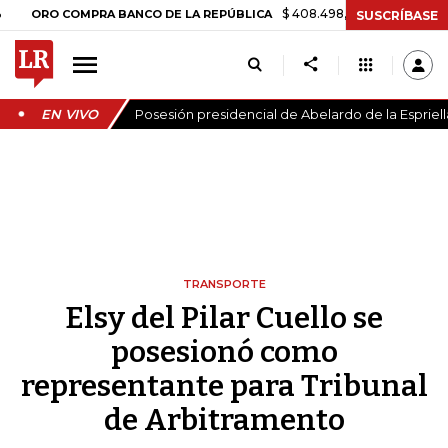
$ 408.498,97
+$ 8.753,81
+2,19%
O COMPRA BANCO DE LA REPÚBLICA
SUSCRÍBASE
EN VIVO
Posesión presidencial de Abelardo de la Espriell
TRANSPORTE
Elsy del Pilar Cuello se
posesionó como
representante para Tribunal
de Arbitramento