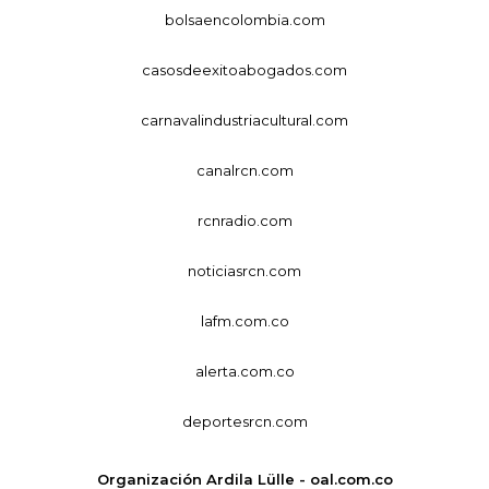
bolsaencolombia.com
casosdeexitoabogados.com
carnavalindustriacultural.com
canalrcn.com
rcnradio.com
noticiasrcn.com
lafm.com.co
alerta.com.co
deportesrcn.com
Organización Ardila Lülle - oal.com.co