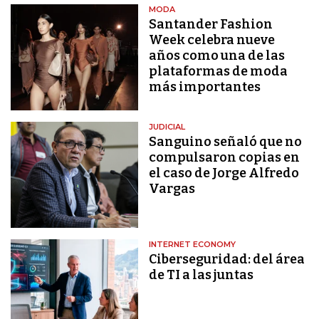
MODA
Santander Fashion
Week celebra nueve
años como una de las
plataformas de moda
más importantes
JUDICIAL
Sanguino señaló que no
compulsaron copias en
el caso de Jorge Alfredo
Vargas
INTERNET ECONOMY
Ciberseguridad: del área
de TI a las juntas