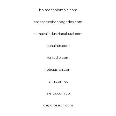
bolsaencolombia.com
casosdeexitoabogados.com
carnavalindustriacultural.com
canalrcn.com
rcnradio.com
noticiasrcn.com
lafm.com.co
alerta.com.co
deportesrcn.com