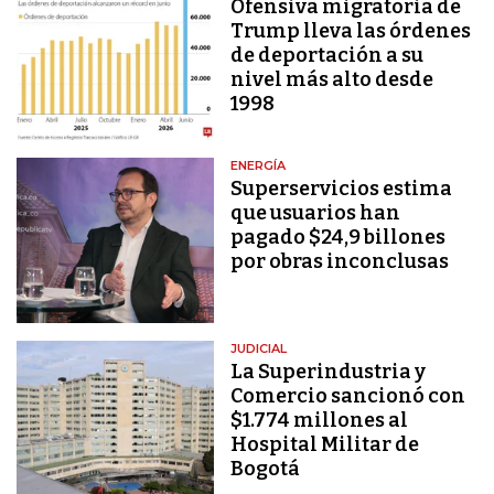
Ofensiva migratoria de
Trump lleva las órdenes
de deportación a su
nivel más alto desde
1998
ENERGÍA
Superservicios estima
que usuarios han
pagado $24,9 billones
por obras inconclusas
JUDICIAL
La Superindustria y
Comercio sancionó con
$1.774 millones al
Hospital Militar de
Bogotá