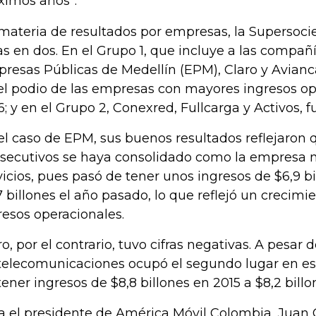
ximos años”.
materia de resultados por empresas, la Supersocie
ras en dos. En el Grupo 1, que incluye a las compa
resas Públicas de Medellín (EPM), Claro y Avianc
el podio de las empresas con mayores ingresos op
6; y en el Grupo 2, Conexred, Fullcarga y Activos, f
el caso de EPM, sus buenos resultados reflejaron 
secutivos se haya consolidado como la empresa
vicios, pues pasó de tener unos ingresos de $6,9 bi
7 billones el año pasado, lo que reflejó un crecimi
resos operacionales.
ro, por el contrario, tuvo cifras negativas. A pesar
telecomunicaciones ocupó el segundo lugar en est
tener ingresos de $8,8 billones en 2015 a $8,2 bill
a el presidente de América Móvil Colombia, Juan C