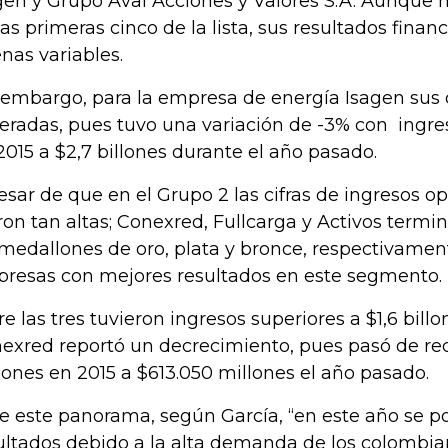
gen y Grupo Aval Acciones y Valores S.A. Aunque n
las primeras cinco de la lista, sus resultados finan
nas variables.
 embargo, para la empresa de energía Isagen sus c
eradas, pues tuvo una variación de -3% con ingres
2015 a $2,7 billones durante el año pasado.
esar de que en el Grupo 2 las cifras de ingresos o
ron tan altas; Conexred, Fullcarga y Activos term
 medallones de oro, plata y bronce, respectivamen
resas con mejores resultados en este segmento
re las tres tuvieron ingresos superiores a $1,6 bill
exred reportó un decrecimiento, pues pasó de rec
lones en 2015 a $613.050 millones el año pasado.
e este panorama, según García, “en este año se p
ultados debido a la alta demanda de los colombia