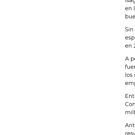
Isa
en 
bue
Sin
esp
en 
A p
fue
los
emp
Ent
Con
mil
Ant
res