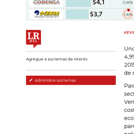
KEV
Uno
4,9
Agregue a sus temas de interés
201
de 
Administre sus temas
Par
sec
Vem
cos
eco
par