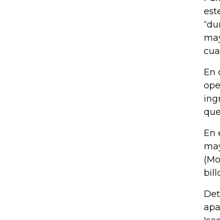
est
“du
may
cua
En 
ope
ing
que
En 
may
(Mo
bil
Det
apa