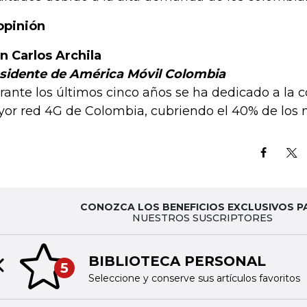
opinión
n Carlos Archila
sidente de América Móvil Colombia
rante los últimos cinco años se ha dedicado a la c
or red 4G de Colombia, cubriendo el 40% de los m
CONOZCA LOS BENEFICIOS EXCLUSIVOS P
NUESTROS SUSCRIPTORES
TINTA DIGITA
6
Previous slide
Acceda a nuestras pub