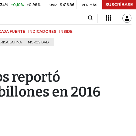
SUSCRÍBASE
,10%
+0,98%
$ 416,86
+$ 0,05
+0,01%
US$ 64.96
UVR
VER MÁS
BITCOIN
CAJA FUERTE
INDICADORES
INSIDE
RICA LATINA
MOROSIDAD
os reportó
 billones en 2016