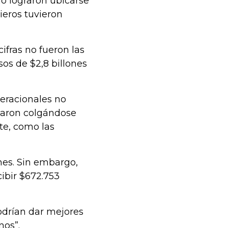
o lograron ubicarse
cieros tuvieron
ifras no fueron las
os de $2,8 billones
peracionales no
inaron colgándose
te, como las
.
ones. Sin embargo,
ibir $672.753
odrían dar mejores
nos”.