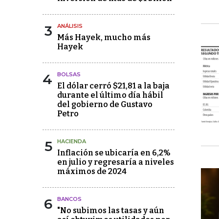
3
ANÁLISIS
Más Hayek, mucho más
Hayek
4
BOLSAS
El dólar cerró $21,81 a la baja
durante el último día hábil
del gobierno de Gustavo
Petro
5
HACIENDA
Inflación se ubicaría en 6,2%
en julio y regresaría a niveles
máximos de 2024
6
BANCOS
"No subimos las tasas y aún