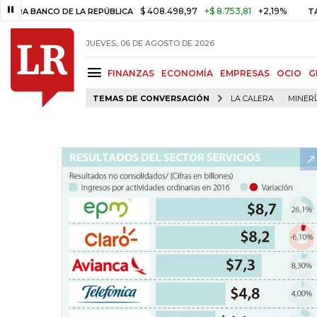
$ 408.498,97
+$ 8.753,81
+2,19%
NCO DE LA REPÚBLICA
TASA DE U
JUEVES, 06 DE AGOSTO DE 2026
FINANZAS
ECONOMÍA
EMPRESAS
OCIO
G
TEMAS DE CONVERSACIÓN
LA CALERA
MINER