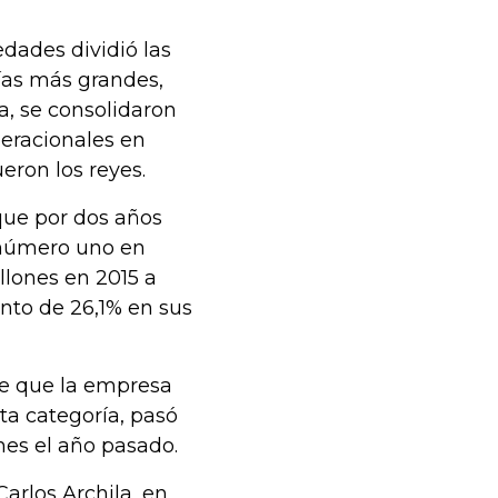
dades dividió las
ñías más grandes,
a, se consolidaron
eracionales en
ueron los reyes.
que por dos años
 número uno en
llones en 2015 a
ento de 26,1% en sus
 de que la empresa
a categoría, pasó
ones el año pasado.
arlos Archila, en