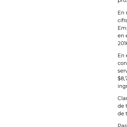
pró
En 
cif
Emp
en 
201
En 
con
ser
$8,
ing
Cla
de 
de 
Par