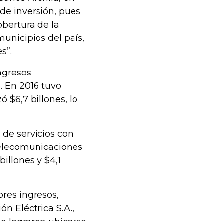
e inversión, pues
obertura de la
unicipios del país,
s”.
ngresos
. En 2016 tuvo
 $6,7 billones, lo
 de servicios con
Telecomunicaciones
billones y $4,1
res ingresos,
n Eléctrica S.A.,