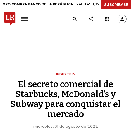
$ 408.498,97
+$ 8.753,81
+2,19%
MPRA BANCO DE LA REPÚBLICA
T
SUSCRÍBASE
INDUSTRIA
El secreto comercial de
Starbucks, McDonald’s y
Subway para conquistar el
mercado
miércoles, 31 de agosto de 2022