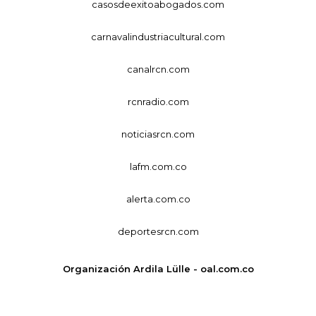
casosdeexitoabogados.com
carnavalindustriacultural.com
canalrcn.com
rcnradio.com
noticiasrcn.com
lafm.com.co
alerta.com.co
deportesrcn.com
Organización Ardila Lülle - oal.com.co