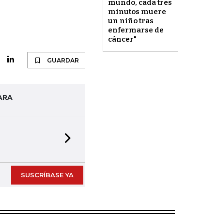
mundo, cada tres
minutos muere
un niño tras
enfermarse de
cáncer"
GUARDAR
ARA
Next slide
SUSCRÍBASE YA