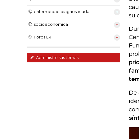
cau
enfermedad diagnosticada
su c
socioeconómica
Dur
Cen
Foros LR
Fun
pro
Administre sus temas
pri
fam
tem
De 
ide
com
sín