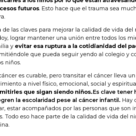
licarles a los niños por lo que están atravesand
cesos futuros
. Esto hace que el trauma sea much
ra.
 de las claves para mejorar la calidad de vida del
oy, lograr mantener una unión entre todos los m
ilia y
evitar esa ruptura a la cotidianidad del p
mitiéndole que pueda seguir yendo al colegio y 
os niños.
 cáncer es curable, pero transitar el cáncer lleva un
rimiento a nivel físico, emocional, social y espiritua
mitirles que sigan siendo niños.
Es clave tener
egren la escolaridad pese al cáncer infantil.
Hay q
ar, estar acompañados por las personas que son 
os. Todo eso hace parte de la calidad de vida del n
ina.