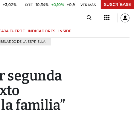
SUSCRÍBASE
10,34%
+0,10%
+0,98%
$ 417,01
+$ 0,05
+0,01%
DTF
UVR
VER MÁS
CAJA FUERTE
INDICADORES
INSIDE
BELARDO DE LA ESPRIELLA
er segunda
exto
la familia”