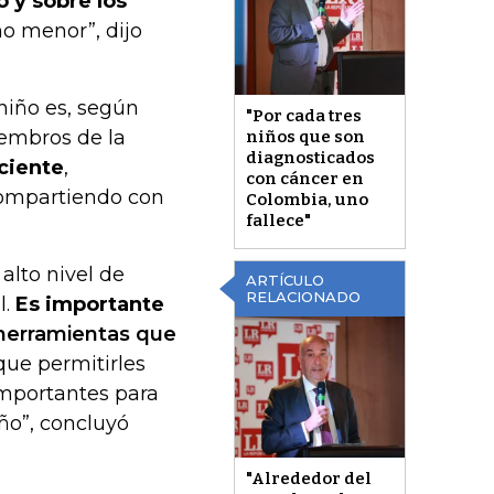
o y sobre los
o menor”, dijo
 niño es, según
"Por cada tres
iembros de la
niños que son
diagnosticados
aciente
,
con cáncer en
compartiendo con
Colombia, uno
fallece"
 alto nivel de
ARTÍCULO
RELACIONADO
l.
Es importante
 herramientas que
ue permitirles
importantes para
iño”, concluyó
"Alrededor del