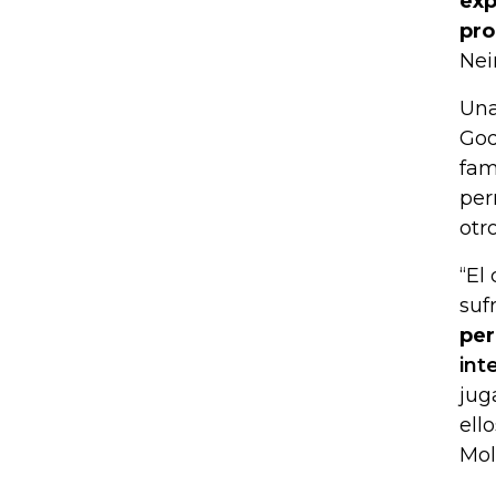
exp
pro
Nei
Una
God
fam
per
otr
“El
suf
per
int
jug
ell
Mol