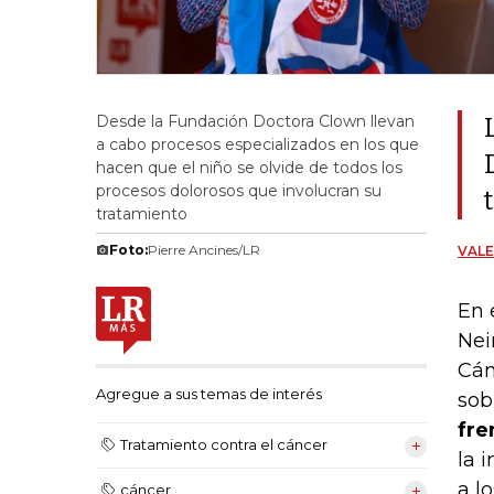
Desde la Fundación Doctora Clown llevan
a cabo procesos especializados en los que
hacen que el niño se olvide de todos los
procesos dolorosos que involucran su
tratamiento
Foto:
Pierre Ancines/LR
VAL
En 
Nei
Cán
Agregue a sus temas de interés
sob
fre
Tratamiento contra el cáncer
la 
a l
cáncer