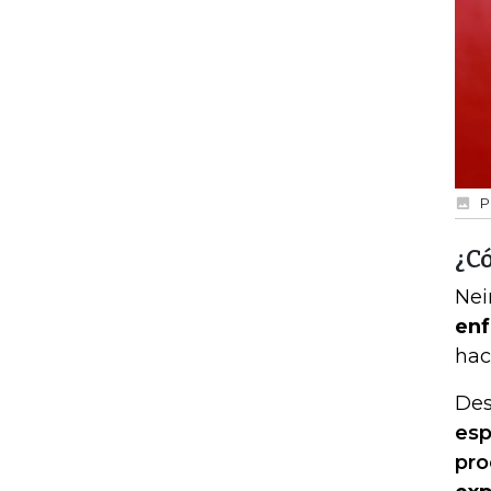
P
¿Có
Nei
en
hac
Des
esp
pro