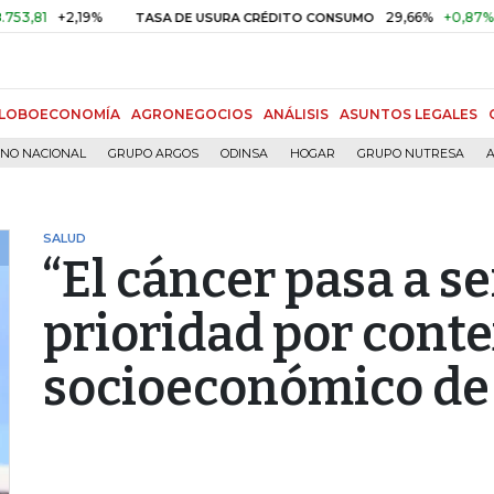
2,19%
29,66%
+0,87%
+3,02%
TASA DE USURA CRÉDITO CONSUMO
LOBOECONOMÍA
AGRONEGOCIOS
ANÁLISIS
ASUNTOS LEGALES
RNO NACIONAL
GRUPO ARGOS
ODINSA
HOGAR
GRUPO NUTRESA
A
SALUD
“El cáncer pasa a s
prioridad por cont
socioeconómico de 