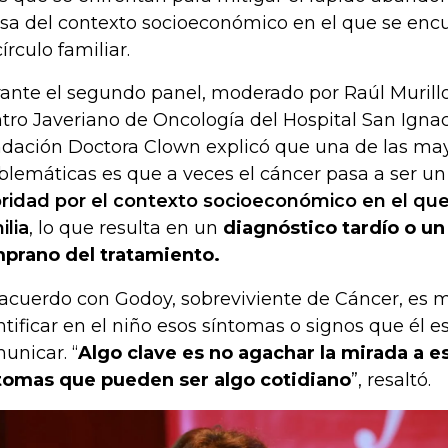
sa del contexto socioeconómico en el que se encu
írculo familiar.
ante el segundo panel, moderado por Raúl Murillo,
tro Javeriano de Oncología del Hospital San Ignac
dación Doctora Clown explicó que una de las ma
blemáticas es que a veces el cáncer pasa a ser u
oridad por el contexto socioeconómico en el que
ilia
, lo que resulta en un
diagnóstico tardío o u
prano del tratamiento.
acuerdo con Godoy, sobreviviente de Cáncer, es 
ntificar en el niño esos síntomas o signos que él e
unicar. “
Algo clave es no agachar la mirada a e
tomas que pueden ser algo cotidiano
”, resaltó.