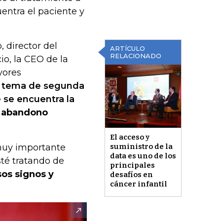
entra el paciente y
 director del
ARTÍCULO
RELACIONADO
io, la CEO de la
yores
n
tema de segunda
 se encuentra la
n abandono
El acceso y
muy importante
suministro de la
data es uno de los
sté tratando de
principales
sos signos y
desafíos en
cáncer infantil