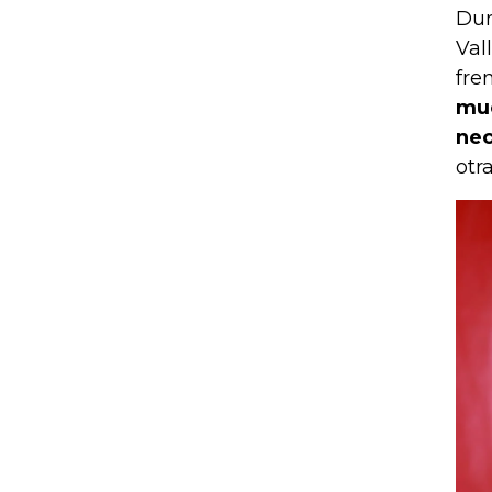
Dur
Val
fre
muc
nec
otr