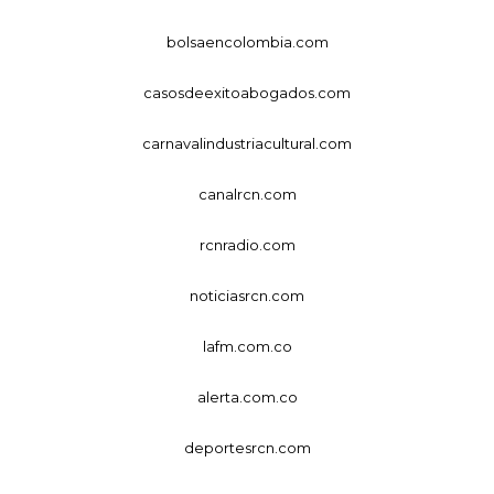
bolsaencolombia.com
casosdeexitoabogados.com
carnavalindustriacultural.com
canalrcn.com
rcnradio.com
noticiasrcn.com
lafm.com.co
alerta.com.co
deportesrcn.com