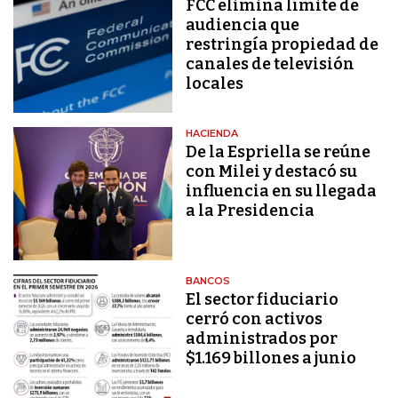
FCC elimina límite de
audiencia que
restringía propiedad de
canales de televisión
locales
HACIENDA
De la Espriella se reúne
con Milei y destacó su
influencia en su llegada
a la Presidencia
BANCOS
El sector fiduciario
cerró con activos
administrados por
$1.169 billones a junio