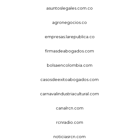
asuntoslegales.com.co
agronegocios.co
empresas.larepublica.co
firmasdeabogados.com
bolsaencolombia.com
casosdeexitoabogados.com
carnavalindustriacultural.com
canalrcn.com
rcnradio.com
noticiasrcn.com