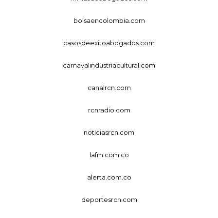
bolsaencolombia.com
casosdeexitoabogados.com
carnavalindustriacultural.com
canalrcn.com
rcnradio.com
noticiasrcn.com
lafm.com.co
alerta.com.co
deportesrcn.com