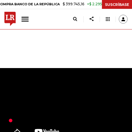
$ 399.745,16
+$ 2.295,71
+0,58%
BANCO DE LA REPÚBLICA
TASA D
SUSCRÍBASE