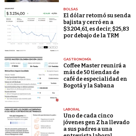
BOLSAS
El dólar retomó su senda
bajista y cerró en a
$3.204,61, es decir, $25,83
por debajo de la TRM
GASTRONOMÍA
Coffee Master reunirá a
más de 50 tiendas de
café de especialidad en
Bogotá y la Sabana
LABORAL
Uno de cada cinco
jóvenes gen Z ha llevado
a sus padres a una
entrevista laboral