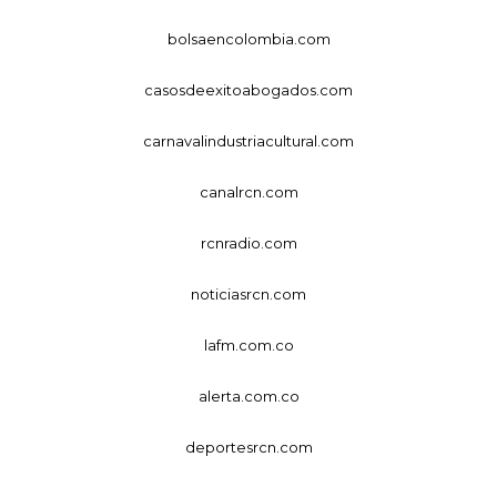
bolsaencolombia.com
casosdeexitoabogados.com
carnavalindustriacultural.com
canalrcn.com
rcnradio.com
noticiasrcn.com
lafm.com.co
alerta.com.co
deportesrcn.com