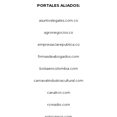
PORTALES ALIADOS:
asuntoslegales.com.co
agronegocios.co
empresas.larepublica.co
firmasdeabogados.com
bolsaencolombia.com
carnavalindustriacultural.com
canalrcn.com
rcnradio.com
noticiasrcn.com