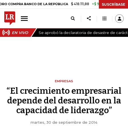
$ 418.111,88
+$ 9.612,91
+2,35%
PRA BANCO DE LA REPÚBLICA
TASA
SUSCRÍBASE
EN VIVO
Se aprobó la declaratoria de desastre de carác
EMPRESAS
“El crecimiento empresarial
depende del desarrollo en la
capacidad de liderazgo”
martes, 30 de septiembre de 2014