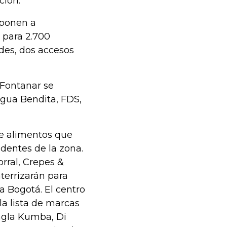
cción.
 ponen a
s para 2.700
des, dos accesos
 Fontanar se
Agua Bendita, FDS,
de alimentos que
identes de la zona.
rral, Crepes &
terrizarán para
a Bogotá. El centro
a lista de marcas
ngla Kumba, Di