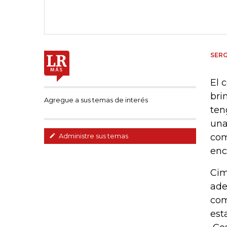
SER
El 
bri
Agregue a sus temas de interés
ten
una
com
Administre sus temas
enc
Cim
ade
com
est