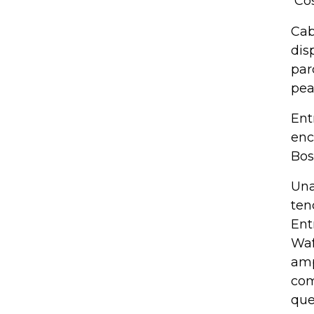
Cos
Cab
dis
par
pea
Ent
enc
Bos
Una
ten
Ent
Waf
amp
com
que