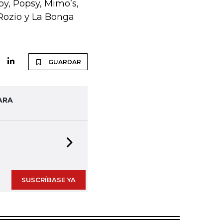
by, Popsy, Mimo’s,
 Rozio y La Bonga
GUARDAR
ARA
Next slide
SUSCRÍBASE YA