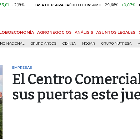
2,19%
29,66%
+0,87%
+3,02%
TASA DE USURA CRÉDITO CONSUMO
LOBOECONOMÍA
AGRONEGOCIOS
ANÁLISIS
ASUNTOS LEGALES
RNO NACIONAL
GRUPO ARGOS
ODINSA
HOGAR
GRUPO NUTRESA
A
EMPRESAS
El Centro Comercia
sus puertas este ju