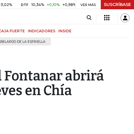
SUSCRÍBASE
10,34%
+0,10%
+0,98%
$ 416,91
+$ 0,05
+0,01%
DTF
UVR
VER MÁS
CAJA FUERTE
INDICADORES
INSIDE
BELARDO DE LA ESPRIELLA
l Fontanar abrirá
eves en Chía