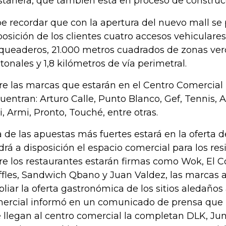
tanera, que también está en proceso de constru
e recordar que con la apertura del nuevo mall se
posición de los clientes cuatro accesos vehiculare
queaderos, 21.000 metros cuadrados de zonas ver
tonales y 1,8 kilómetros de vía perimetral.
re las marcas que estarán en el Centro Comercial
uentran: Arturo Calle, Punto Blanco, Gef, Tennis, 
i, Armi, Pronto, Touché, entre otras.
 de las apuestas más fuertes estará en la oferta 
drá a disposición el espacio comercial para los res
re los restaurantes estarán firmas como Wok, El Co
fles, Sandwich Qbano y Juan Valdez, las marcas a
liar la oferta gastronómica de los sitios aledaños 
ercial informó en un comunicado de prensa que l
 llegan al centro comercial la completan DLK, Ju