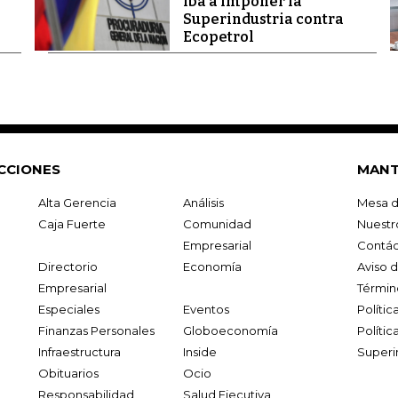
iba a imponer la
Superindustria contra
Ecopetrol
CCIONES
MANT
Alta Gerencia
Análisis
Mesa d
Caja Fuerte
Comunidad
Nuestr
Empresarial
Contác
Directorio
Economía
Aviso 
Empresarial
Términ
Especiales
Eventos
Políti
Finanzas Personales
Globoeconomía
Polític
Infraestructura
Inside
Superi
Obituarios
Ocio
Responsabilidad
Salud Ejecutiva