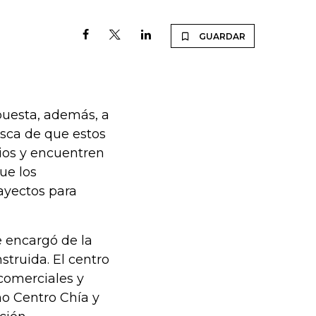
GUARDAR
puesta, además, a
usca de que estos
ios y encuentren
ue los
ayectos para
 encargó de la
truida. El centro
comerciales y
o Centro Chía y