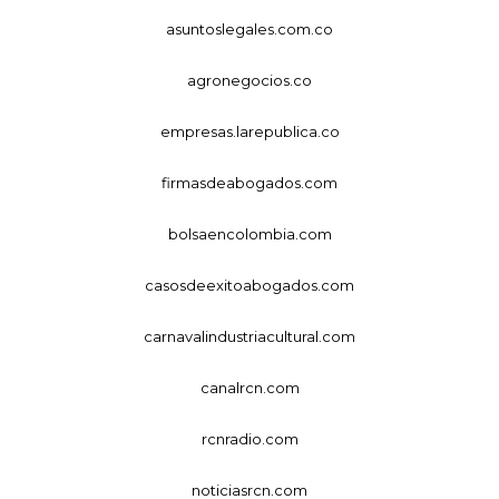
asuntoslegales.com.co
agronegocios.co
empresas.larepublica.co
firmasdeabogados.com
bolsaencolombia.com
casosdeexitoabogados.com
carnavalindustriacultural.com
canalrcn.com
rcnradio.com
noticiasrcn.com