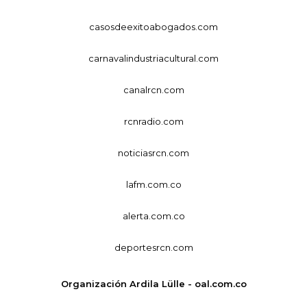
casosdeexitoabogados.com
carnavalindustriacultural.com
canalrcn.com
rcnradio.com
noticiasrcn.com
lafm.com.co
alerta.com.co
deportesrcn.com
Organización Ardila Lülle - oal.com.co