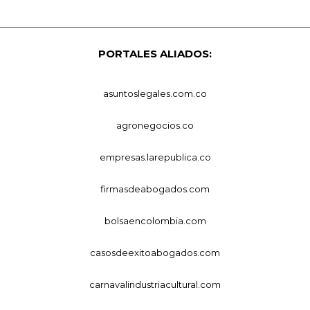
PORTALES ALIADOS:
asuntoslegales.com.co
agronegocios.co
empresas.larepublica.co
firmasdeabogados.com
bolsaencolombia.com
casosdeexitoabogados.com
carnavalindustriacultural.com