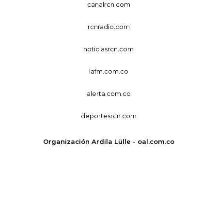
canalrcn.com
rcnradio.com
noticiasrcn.com
lafm.com.co
alerta.com.co
deportesrcn.com
Organización Ardila Lülle - oal.com.co