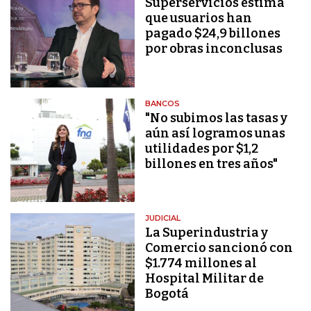
Superservicios estima
que usuarios han
pagado $24,9 billones
por obras inconclusas
BANCOS
"No subimos las tasas y
aún así logramos unas
utilidades por $1,2
billones en tres años"
JUDICIAL
La Superindustria y
Comercio sancionó con
$1.774 millones al
Hospital Militar de
Bogotá