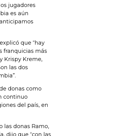
los jugadores
bia es aún
 anticipamos
.
 explicó que “hay
s franquicias más
y Krispy Kreme,
Son las dos
mbia”.
s de donas como
n continuo
iones del país, en
o las donas Ramo,
 dijo que “con las