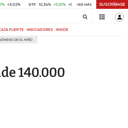
SUSCRÍBASE
02%
10,34%
+0,10%
+0,98%
$ 416,86
+$ 0,05
+0,01
DTF
UVR
VER MÁS
CAJA FUERTE
INDICADORES
INSIDE
NÓMENO DE EL NIÑO
nde 140.000