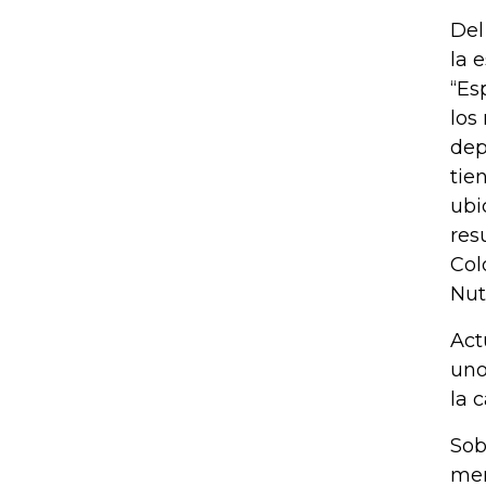
Del
la 
“Es
los
dep
tie
ubi
res
Col
Nut
Act
uno
la c
Sob
mer