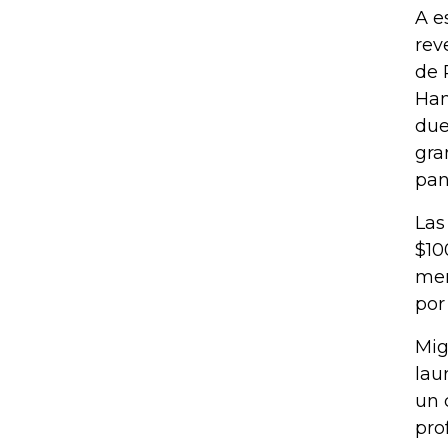
A e
rev
de 
Ham
due
gra
pan
Las
$10
mer
por
Mig
lau
un 
pro