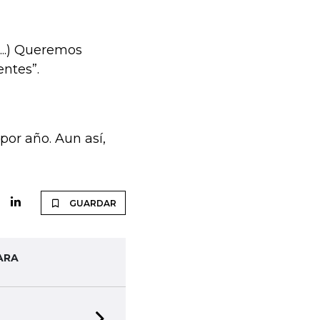
...) Queremos
entes”.
or año. Aun así,
GUARDAR
ARA