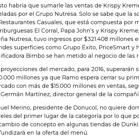
sto habría que sumarle las ventas de Krispy Krem
eladas por el Grupo Nutresa. Solo se sabe que la s
Restaurantes Casuales, que está compuesta por
burguesas El Corral, Papa John’s y Krispy Kreme,
ña Nutresa, tuvo ingresos por $321.408 millones e
ndes superficies como Grupo Éxito, PriceSmart y h
ificadora Bimbo se han metido al negocio de las ro
 proyecciones del mercado, para 2016, superarán
0.000 millones ya que Ramo espera cerrar su prim
cado con más de $15.000 millones en ventas, segú
 Germán Martínez, director general de la compañí
uel Merino, presidente de Donucol, no quiere dor
reles del primer lugar de la categoría por lo que
cambio de concepto en algunas tiendas de Dunki
fundizará en la oferta del menú.