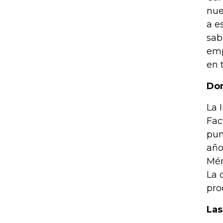
nue
a e
sab
emp
en 
Don
La 
Fac
pun
año
Mén
La 
pro
Las