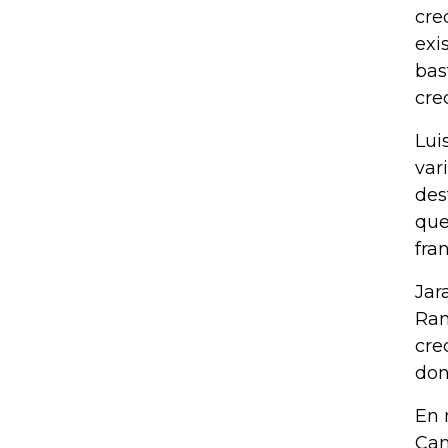
cre
exi
bas
cre
Lui
var
des
que
fra
Jar
Ram
cre
don
En 
Cam