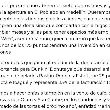
ra el próximo año abriremos siete puntos nuevos y
á la apertura en El Poblado en Medellín. Queremos
cepto en las tiendas para los clientes, para que 
pren una dona sino que compartan con amigos o
biar mesas y sillas para tener espacios más ampli
 WiFi”, aseguró Merino, quien confirmó que las r
unos de los 175 puntos tendrán una inversión en 
lones.
 productos que giran alrededor de la dona también
ortancia para Dunkin’ Donuts ya que desarrollar
mana de helados Baskin-Robbins. Esta tiene 29 p
otá e Ibagué y representa 35% de la facturación to
mos a hacer énfasis también en la venta de café, 
anzas con Olam y Skn Caribe, en los sánduches y v
cado de las tortas el próximo año”, enfatizó Merin