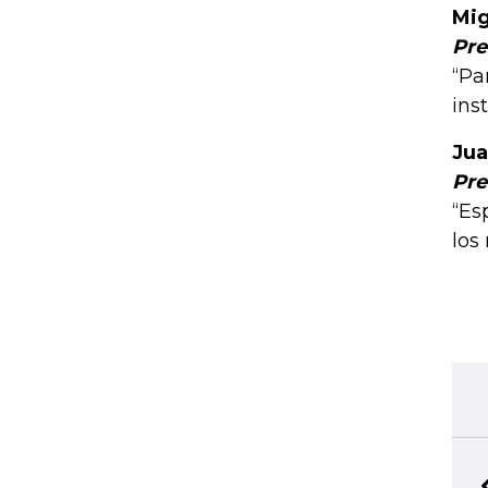
Mig
Pre
“Pa
ins
Jua
Pre
“Es
los