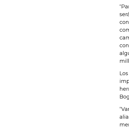
“Pa
ser
con
com
cam
con
alg
mil
Los
imp
her
Bog
“Va
ali
mer