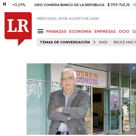
0,01%
$ 399.745,16
+$ 2.295,7
ORO COMPRA BANCO DE LA REPÚBLICA
MIÉRCOLES, 05 DE AGOSTO DE 2026
FINANZAS
ECONOMÍA
EMPRESAS
OCIO
G
TEMAS DE CONVERSACIÓN
ANDI
BRUCE MAC 