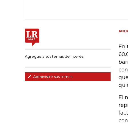
AND
En 
60.
Agregue a sus temas de interés
bar
con
que
Administre sus temas
qui
El 
rep
fac
con