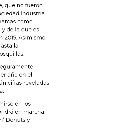
e, que no fueron
ociedad Industria
 marcas como
 y de la que es
n 2015. Asimismo,
asta la
squillas.
 seguramente
er año en el
n cifras reveladas
a.
mirse en los
 pondrá en marcha
n’ Donuts y