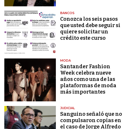
BANCOS
Conozca los seis pasos
que usted debe seguir si
quiere solicitar un
crédito este curso
MODA
Santander Fashion
Week celebra nueve
años como una de las
plataformas de moda
más importantes
JUDICIAL
Sanguino señaló que no
compulsaron copias en
el caso de Jorge Alfredo