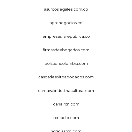
asuntoslegales.com.co
agronegocios.co
empresas.larepublica.co
firmasdeabogados.com
bolsaencolombia.com
casosdeexitoabogados.com
carnavalindustriacultural.com
canalrcn.com
rcnradio.com
noticiasrcn.com