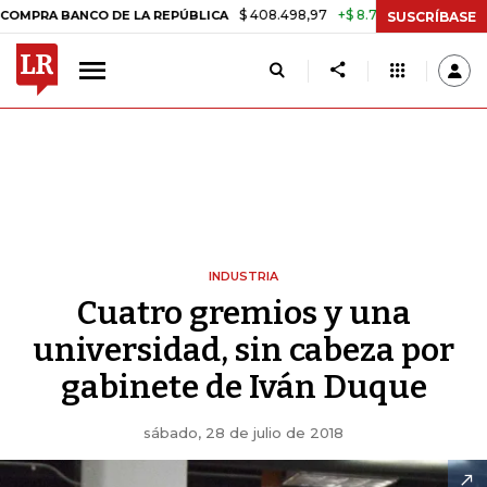
$ 408.498,97
+$ 8.753,81
+2,19%
NCO DE LA REPÚBLICA
TASA DE
SUSCRÍBASE
INDUSTRIA
Cuatro gremios y una
universidad, sin cabeza por
gabinete de Iván Duque
sábado, 28 de julio de 2018