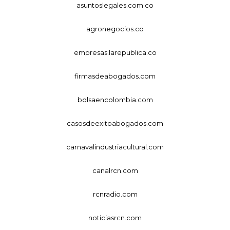
asuntoslegales.com.co
agronegocios.co
empresas.larepublica.co
firmasdeabogados.com
bolsaencolombia.com
casosdeexitoabogados.com
carnavalindustriacultural.com
canalrcn.com
rcnradio.com
noticiasrcn.com