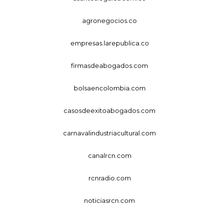
agronegocios.co
empresas.larepublica.co
firmasdeabogados.com
bolsaencolombia.com
casosdeexitoabogados.com
carnavalindustriacultural.com
canalrcn.com
rcnradio.com
noticiasrcn.com