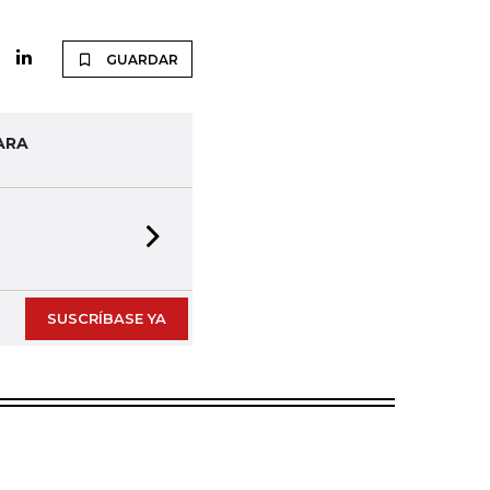
GUARDAR
ARA
Next slide
SUSCRÍBASE YA