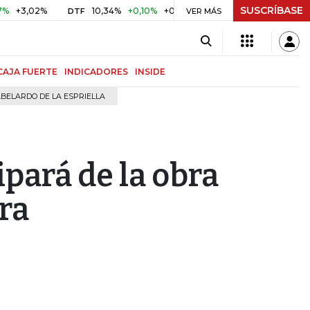
SUSCRÍBASE
,02%
10,34%
+0,10%
+0,98%
$ 416,91
+$ 0,05
+0,0
DTF
VER MÁS
UVR
CAJA FUERTE
INDICADORES
INSIDE
BELARDO DE LA ESPRIELLA
pará de la obra
ra