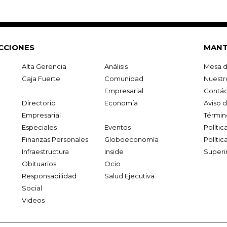
CCIONES
MANT
Alta Gerencia
Análisis
Mesa d
Caja Fuerte
Comunidad
Nuestr
Empresarial
Contác
Directorio
Economía
Aviso 
Empresarial
Términ
Especiales
Eventos
Políti
Finanzas Personales
Globoeconomía
Polític
Infraestructura
Inside
Superi
Obituarios
Ocio
Responsabilidad
Salud Ejecutiva
Social
Videos