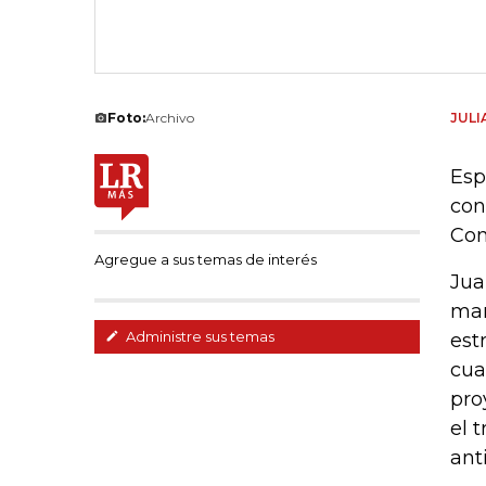
Foto:
Archivo
JULI
Esp
con
Con
Agregue a sus temas de interés
Jua
man
Administre sus temas
est
cua
pro
el 
ant