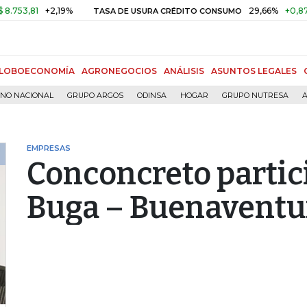
,81
+2,19%
29,66%
+0,87%
+3
TASA DE USURA CRÉDITO CONSUMO
LOBOECONOMÍA
AGRONEGOCIOS
ANÁLISIS
ASUNTOS LEGALES
RNO NACIONAL
GRUPO ARGOS
ODINSA
HOGAR
GRUPO NUTRESA
A
EMPRESAS
Conconcreto partici
Buga – Buenaventu