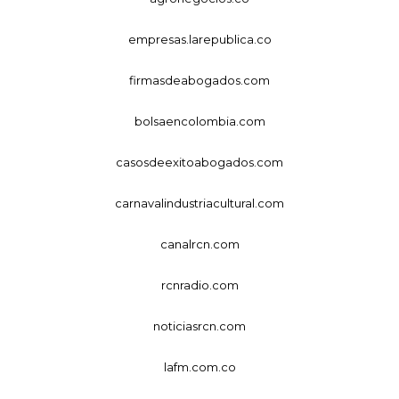
empresas.larepublica.co
firmasdeabogados.com
bolsaencolombia.com
casosdeexitoabogados.com
carnavalindustriacultural.com
canalrcn.com
rcnradio.com
noticiasrcn.com
lafm.com.co