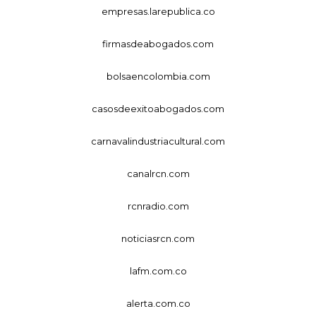
empresas.larepublica.co
firmasdeabogados.com
bolsaencolombia.com
casosdeexitoabogados.com
carnavalindustriacultural.com
canalrcn.com
rcnradio.com
noticiasrcn.com
lafm.com.co
alerta.com.co