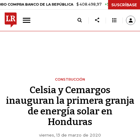
$ 408.498,97
+$ 8.753,81
+2,19%
PRA BANCO DE LA REPÚBLICA
TA
SUSCRÍBASE
CONSTRUCCIÓN
Celsia y Cemargos
inauguran la primera granja
de energía solar en
Honduras
viernes, 13 de marzo de 2020