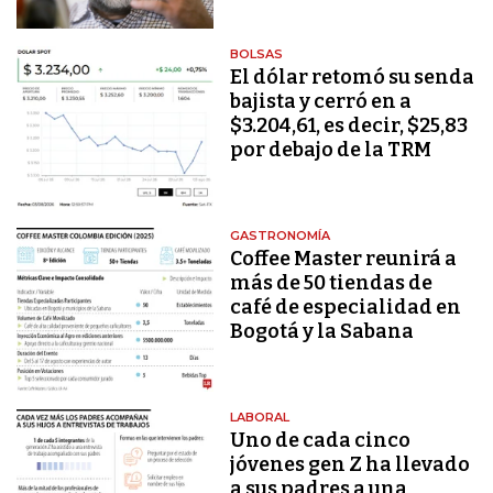
BOLSAS
El dólar retomó su senda
bajista y cerró en a
$3.204,61, es decir, $25,83
por debajo de la TRM
GASTRONOMÍA
Coffee Master reunirá a
más de 50 tiendas de
café de especialidad en
Bogotá y la Sabana
LABORAL
Uno de cada cinco
jóvenes gen Z ha llevado
a sus padres a una