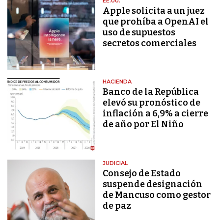
EE.UU.
Apple solicita a un juez
que prohíba a OpenAI el
uso de supuestos
secretos comerciales
HACIENDA
Banco de la República
elevó su pronóstico de
inflación a 6,9% a cierre
de año por El Niño
JUDICIAL
Consejo de Estado
suspende designación
de Mancuso como gestor
de paz