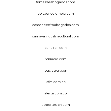
firmasdeabogados.com
bolsaencolombia.com
casosdeexitoabogados.com
carnavalindustriacultural.com
canalrcn.com
rcnradio.com
noticiasrcn.com
lafm.com.co
alerta.com.co
deportesrcn.com