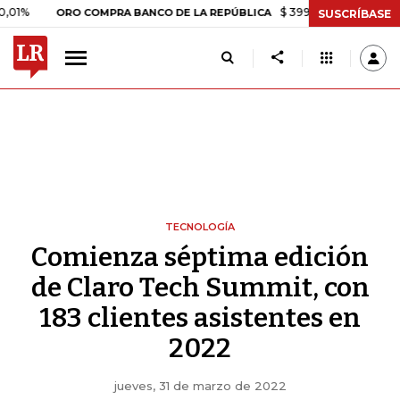
$ 399.745,16
+$ 2.295,71
+0,
ORO COMPRA BANCO DE LA REPÚBLICA
SUSCRÍBASE
TECNOLOGÍA
Comienza séptima edición
de Claro Tech Summit, con
183 clientes asistentes en
2022
jueves, 31 de marzo de 2022