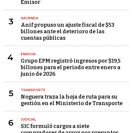
Emisor
HACIENDA
3
Anif propuso un ajuste fiscal de $53
billones ante el deterioro de las
cuentas públicas
ENERGÍA
4
Grupo EPM registró ingresos por $19,5
billones para el periodo entre enero a
junio de 2026
TRANSPORTE
5
Noguera traza la hoja de ruta para su
gestión en el Ministerio de Transporte
JUDICIAL
6
SIC formuló cargos a siete
compradores de arroz por presuntos