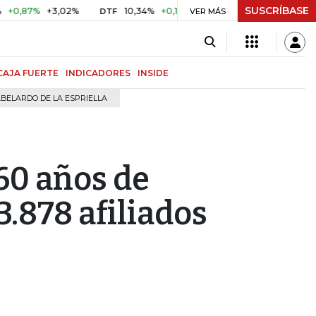
SUSCRÍBASE
7%
+3,02%
10,34%
+0,10%
+0,98%
$ 416,91
+$ 0,05
DTF
VER MÁS
UVR
CAJA FUERTE
INDICADORES
INSIDE
BELARDO DE LA ESPRIELLA
60 años de
.878 afiliados