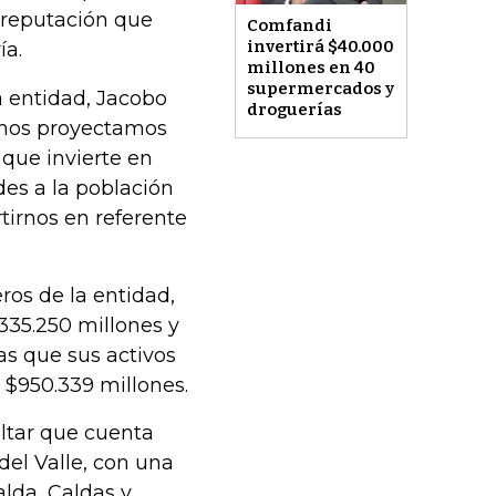
 reputación que
Comfandi
invertirá $40.000
ía.
millones en 40
supermercados y
a entidad, Jacobo
droguerías
, nos proyectamos
que invierte en
des a la población
tirnos en referente
ros de la entidad,
35.250 millones y
ras que sus activos
 $950.339 millones.
ltar que cuenta
del Valle, con una
alda, Caldas y