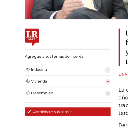
Agregue a sus temas de interés
Industria
LINA
Vivienda
La 
Desempleo
año
tra
Administre sus temas
ter
Per