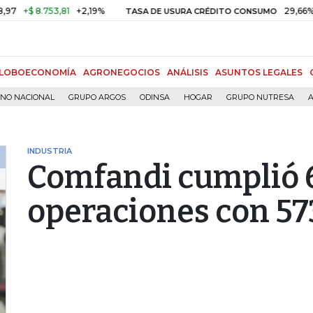
 8.753,81
+2,19%
29,66%
+0,8
TASA DE USURA CRÉDITO CONSUMO
LOBOECONOMÍA
AGRONEGOCIOS
ANÁLISIS
ASUNTOS LEGALES
RNO NACIONAL
GRUPO ARGOS
ODINSA
HOGAR
GRUPO NUTRESA
A
INDUSTRIA
Comfandi cumplió 
operaciones con 573