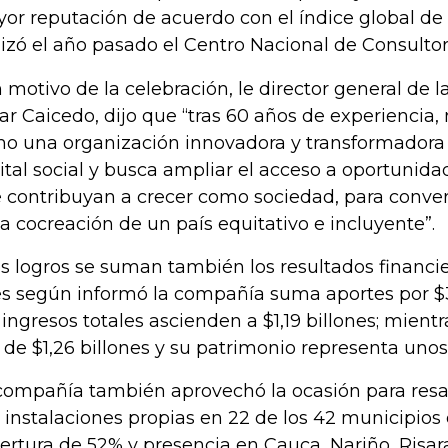
or reputación de acuerdo con el índice global de
lizó el año pasado el Centro Nacional de Consultor
 motivo de la celebración, le director general de l
ar Caicedo, dijo que “tras 60 años de experiencia
o una organización innovadora y transformadora 
ital social y busca ampliar el acceso a oportunida
 contribuyan a crecer como sociedad, para conver
la cocreación de un país equitativo e incluyente”.
os logros se suman también los resultados financie
s según informó la compañía suma aportes por $3
 ingresos totales ascienden a $1,19 billones; mient
 de $1,26 billones y su patrimonio representa unos
compañía también aprovechó la ocasión para resa
 instalaciones propias en 22 de los 42 municipios 
ertura de 52% y presencia en Cauca, Nariño, Risar