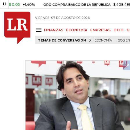
0,05
+1,40%
$ 408.498,97
+$
ORO COMPRA BANCO DE LA REPÚBLICA
VIERNES, 07 DE AGOSTO DE 2026
FINANZAS
ECONOMÍA
EMPRESAS
OCIO
G
TEMAS DE CONVERSACIÓN
ECONOMÍA
GOBIE