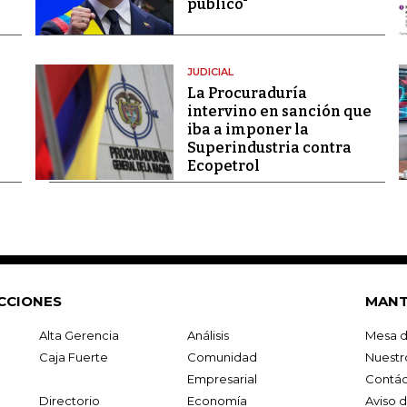
público"
JUDICIAL
La Procuraduría
intervino en sanción que
iba a imponer la
Superindustria contra
Ecopetrol
CCIONES
MANT
Alta Gerencia
Análisis
Mesa d
Caja Fuerte
Comunidad
Nuestr
Empresarial
Contác
Directorio
Economía
Aviso 