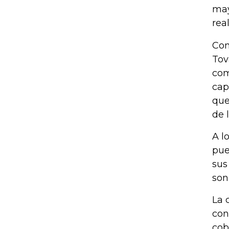
may
rea
Con
Tov
com
cap
que
de 
A l
pue
sus
son
La 
con
cob