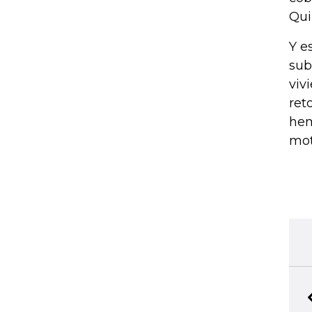
Qui
Y e
sub
viv
ret
hem
mot