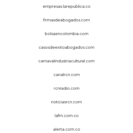
empresas.larepublica.co
firmasdeabogados.com
bolsaencolombia.com
casosdeexitoabogados.com
carnavalindustriacultural.com
canalrcn.com
rcnradio.com
noticiasrcn.com
lafm.com.co
alerta.com.co