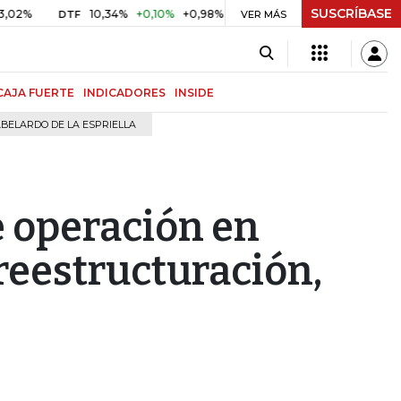
SUSCRÍBASE
10,34%
+0,10%
+0,98%
$ 416,91
+$ 0,05
+0,01%
DTF
UVR
VER MÁS
B
CAJA FUERTE
INDICADORES
INSIDE
BELARDO DE LA ESPRIELLA
 operación en
reestructuración,