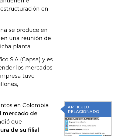
antienen e
eestructuración en
ina se produce en
 en una reunión de
dicha planta.
ico S.A (Capsa) y es
tender los mercados
 empresa tuvo
llones,
entos en Colombia
ARTÍCULO
RELACIONADO
l mercado de
ndió que
ra de su filial