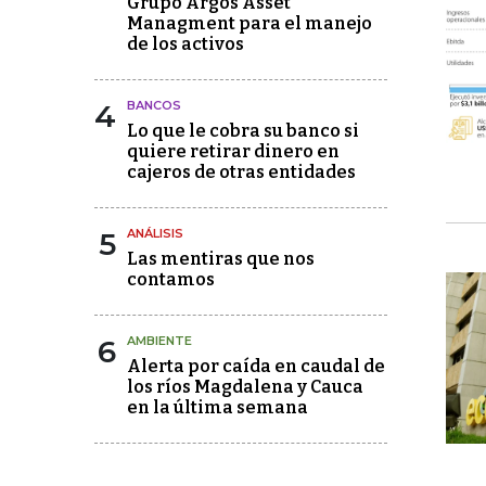
Grupo Argos Asset
Managment para el manejo
de los activos
4
BANCOS
Lo que le cobra su banco si
quiere retirar dinero en
cajeros de otras entidades
5
ANÁLISIS
Las mentiras que nos
contamos
6
AMBIENTE
Alerta por caída en caudal de
los ríos Magdalena y Cauca
en la última semana