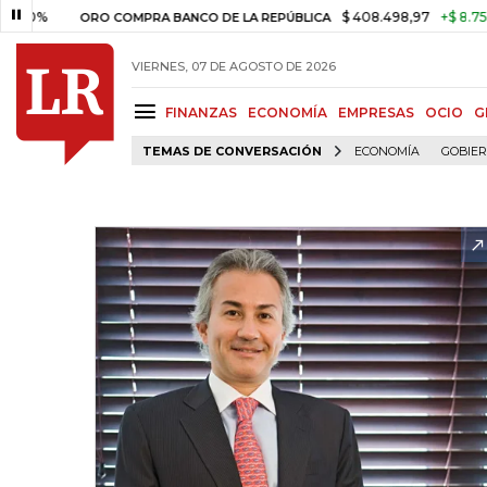
$ 408.498,97
+$ 8.753,81
+2,
ORO COMPRA BANCO DE LA REPÚBLICA
VIERNES, 07 DE AGOSTO DE 2026
FINANZAS
ECONOMÍA
EMPRESAS
OCIO
G
TEMAS DE CONVERSACIÓN
ECONOMÍA
GOBIE