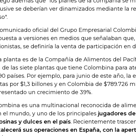
egó además que "los planes de la compañía se m
lusive se deberían ver dinamizados mediante la r
so".
comunicado oficial del Grupo Empresarial Colomb
puesta a versiones en medios que señalaban que,
ionistas, se definiría la venta de participación en 
a planta es de la Compañía de Alimentos del Pacíf
 de las siete plantas que tiene Colombina para a
90 países. Por ejemplo, para junio de este año, la
tas por $1,3 billones y en Colombia de $789.726 mi
resentado un crecimiento de 39%.
ombina es una multinacional reconocida de alim
n el mundo, y uno de los principales
jugadores de
osinas y dulces en el país
. Recientemente trasce
talecerá sus operaciones en España, con la apertu