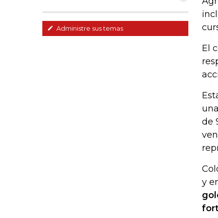
Agr
inc
cur
Administre sus temas
El 
res
acc
Est
una
de 
ven
rep
Col
y e
gol
for