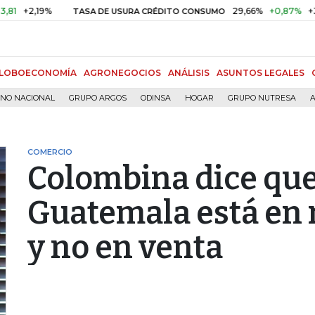
19%
29,66%
+0,87%
+3,02%
TASA DE USURA CRÉDITO CONSUMO
LOBOECONOMÍA
AGRONEGOCIOS
ANÁLISIS
ASUNTOS LEGALES
RNO NACIONAL
GRUPO ARGOS
ODINSA
HOGAR
GRUPO NUTRESA
A
COMERCIO
Colombina dice que
Guatemala está en 
y no en venta