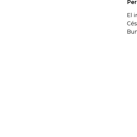
Per
El 
Cés
Bum