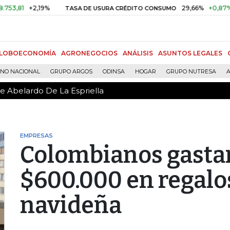
de Abelardo De La Espriella
1
+2,19%
29,66%
+0,87%
+3,0
TASA DE USURA CRÉDITO CONSUMO
LOBOECONOMÍA
AGRONEGOCIOS
ANÁLISIS
ASUNTOS LEGALES
RNO NACIONAL
GRUPO ARGOS
ODINSA
HOGAR
GRUPO NUTRESA
A
de Abelardo De La Espriella
EMPRESAS
Colombianos gasta
$600.000 en regalo
navideña