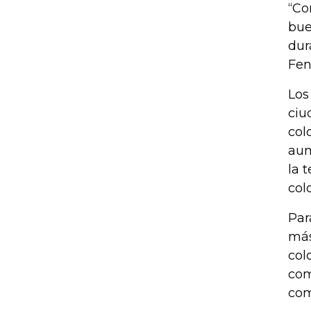
“Co
bue
dur
Fen
Los
ciu
col
aum
la 
col
Par
más
col
com
com