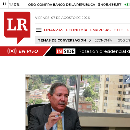
Posesión presidencial 
EN VIVO
40%
$ 408.498,97
+$ 8.753,8
ORO COMPRA BANCO DE LA REPÚBLICA
VIERNES, 07 DE AGOSTO DE 2026
FINANZAS
ECONOMÍA
EMPRESAS
OCIO
G
TEMAS DE CONVERSACIÓN
ECONOMÍA
GOBIE
Posesión presidencial 
EN VIVO