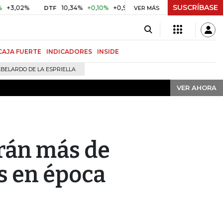
SUSCRÍBASE
VER AHORA
2%
10,34%
+0,10%
+0,98%
$ 416,91
+$ 0,05
+0,01%
DTF
UVR
VER MÁS
CAJA FUERTE
INDICADORES
INSIDE
BELARDO DE LA ESPRIELLA
VER AHORA
rán más de
s en época