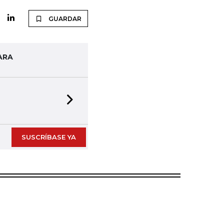
GUARDAR
ARA
Next slide
SUSCRÍBASE YA