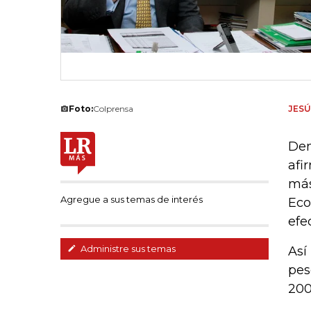
Foto:
Colprensa
JES
Den
afi
más
Agregue a sus temas de interés
Eco
efe
Administre sus temas
Así
pes
200