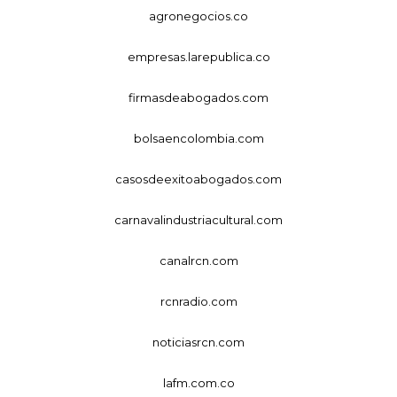
agronegocios.co
empresas.larepublica.co
firmasdeabogados.com
bolsaencolombia.com
casosdeexitoabogados.com
carnavalindustriacultural.com
canalrcn.com
rcnradio.com
noticiasrcn.com
lafm.com.co