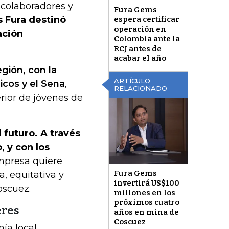
 colaboradores y
Fura Gems
 Fura destinó
espera certificar
operación en
ación
Colombia ante la
RCJ antes de
acabar el año
egión, con la
ARTÍCULO
icos y el Sena
,
RELACIONADO
erior de jóvenes de
 futuro. A través
, y con los
mpresa quiere
Fura Gems
, equitativa y
invertirá US$100
oscuez.
millones en los
próximos cuatro
eres
años en mina de
Coscuez
ía local,