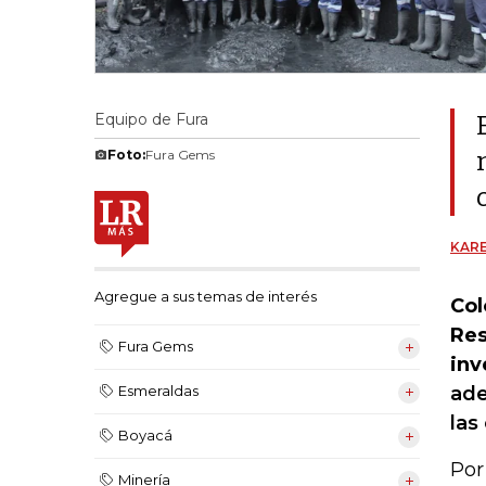
Equipo de Fura
Foto:
Fura Gems
KARE
Agregue a sus temas de interés
Col
Res
Fura Gems
inv
ade
Esmeraldas
las
Boyacá
Por
Minería