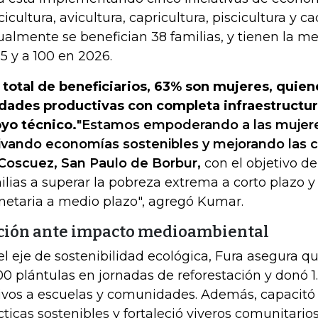
cicultura, avicultura, capricultura, piscicultura y c
ualmente se benefician 38 familias, y tienen la me
5 y a 100 en 2026.
 total de beneficiarios, 63% son mujeres, quien
dades productivas con completa infraestructur
yo técnico.
"
Estamos empoderando a las mujeres
ivando economías sostenibles y mejorando las c
Coscuez, San Paulo de Borbur,
con el objetivo de
ilias a superar la pobreza extrema a corto plazo y
etaria a medio plazo", agregó Kumar.
ción ante impacto medioambiental
el eje de sostenibilidad ecológica, Fura asegura 
00 plántulas en jornadas de reforestación y donó 1
ivos a escuelas y comunidades. Además, capacitó 
cticas sostenibles y fortaleció viveros comunitario