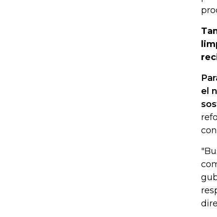
pro
Tam
lim
rec
Par
el 
sos
ref
con
"Bu
com
gub
res
dir