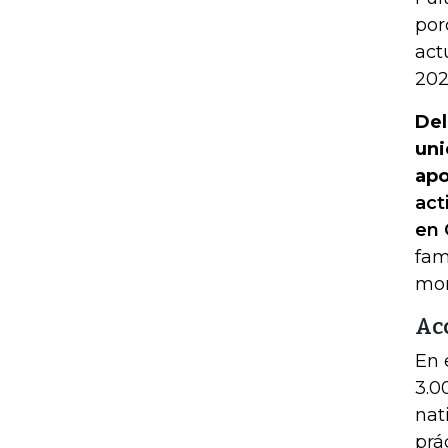
por
act
202
Del
uni
apo
act
en 
fam
mon
Ac
En 
3.0
nat
prá