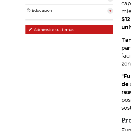
cap
Educación
mie
$12
uni
Administre sus temas
Tam
par
fac
zon
"Fu
de 
res
pos
sos
Pr
Fur