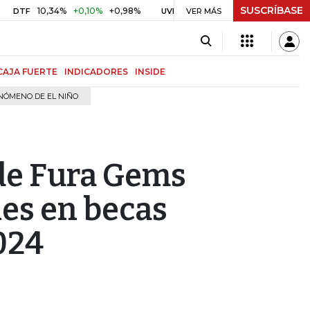
SUSCRÍBASE
10,34%
+0,10%
+0,98%
$ 416,86
+$ 0,05
+0,01%
UVR
VER MÁS
BITCOIN
CAJA FUERTE
INDICADORES
INSIDE
NÓMENO DE EL NIÑO
de Fura Gems
nes en becas
024