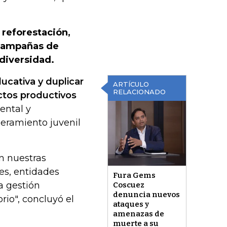
 reforestación,
 campañas de
odiversidad.
ucativa y duplicar
ARTÍCULO
RELACIONADO
ectos productivos
ental y
eramiento juvenil
n nuestras
es, entidades
Fura Gems
a gestión
Coscuez
denuncia nuevos
rio", concluyó el
ataques y
amenazas de
muerte a su