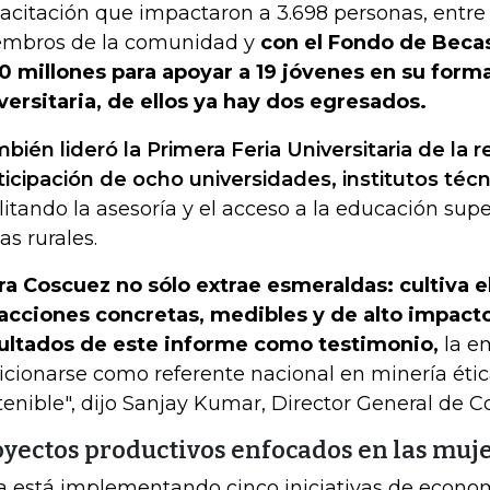
acitación que impactaron a 3.698 personas, entre
mbros de la comunidad y
con el Fondo de Becas
0 millones para apoyar a 19 jóvenes en su form
versitaria, de ellos ya hay dos egresados.
bién lideró la Primera Feria Universitaria de la r
ticipación de ocho universidades, institutos técn
ilitando la asesoría y el acceso a la educación sup
as rurales.
ra Coscuez no sólo extrae esmeraldas: cultiva el
acciones concretas, medibles y de alto impacto
ultados de este informe como testimonio,
la e
icionarse como referente nacional en minería ética
tenible", dijo Sanjay Kumar, Director General de C
oyectos productivos enfocados en las muj
a está implementando cinco iniciativas de econom