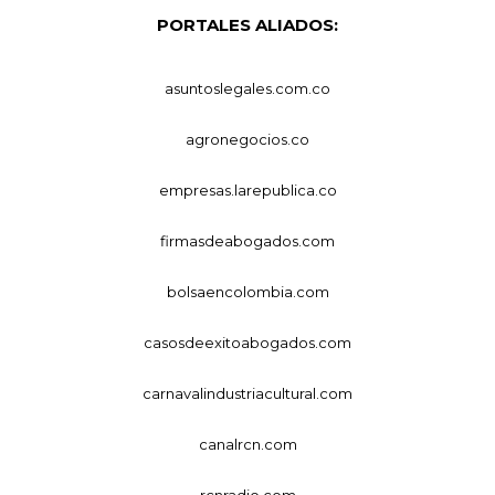
PORTALES ALIADOS:
asuntoslegales.com.co
agronegocios.co
empresas.larepublica.co
firmasdeabogados.com
bolsaencolombia.com
casosdeexitoabogados.com
carnavalindustriacultural.com
canalrcn.com
rcnradio.com