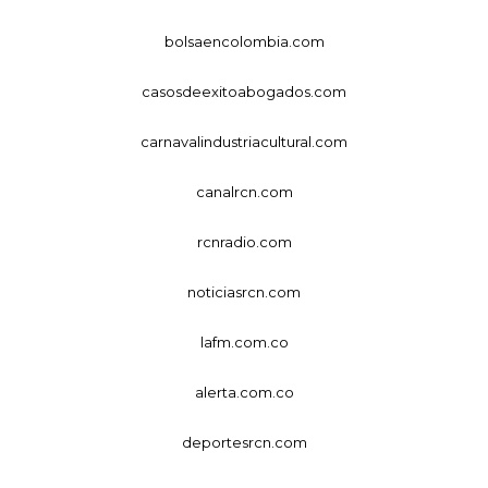
bolsaencolombia.com
casosdeexitoabogados.com
carnavalindustriacultural.com
canalrcn.com
rcnradio.com
noticiasrcn.com
lafm.com.co
alerta.com.co
deportesrcn.com