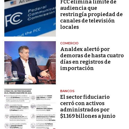
FCC elimina límite de
audiencia que
restringía propiedad de
canales de televisión
locales
COMERCIO
Analdex alertó por
demoras de hasta cuatro
días en registros de
importación
BANCOS
El sector fiduciario
cerró con activos
administrados por
$1.169 billones a junio