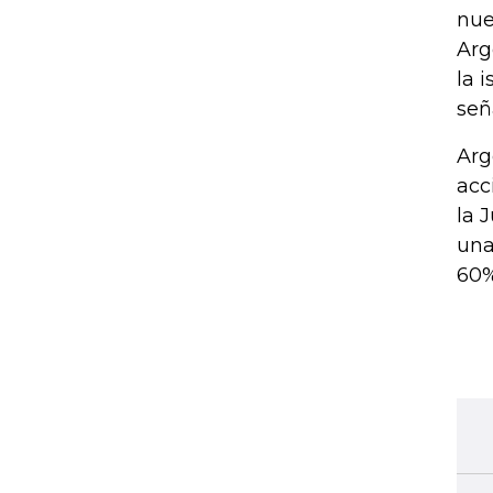
nue
Arg
la 
señ
Arg
acc
la 
una
60%