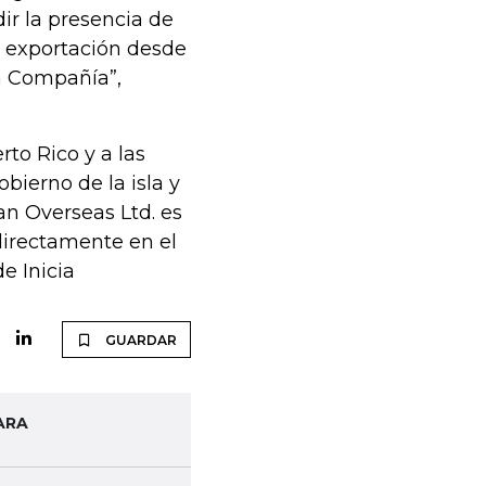
ir la presencia de
e exportación desde
la Compañía”,
to Rico y a las
bierno de la isla y
an Overseas Ltd. es
directamente en el
e Inicia
GUARDAR
ARA