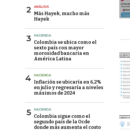
2
ANÁLISIS
Más Hayek, mucho más
Hayek
3
HACIENDA
Colombia se ubica como el
sexto país con mayor
morosidad bancaria en
América Latina
4
HACIENDA
Inflación se ubicaría en 6,2%
en julio y regresaría a niveles
máximos de 2024
5
HACIENDA
Colombia sigue como el
segundo país de la Ocde
donde más aumenta el costo