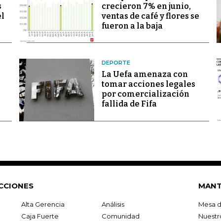
s
crecieron 7% en junio,
el
ventas de café y flores se
fueron a la baja
DEPORTE
La Uefa amenaza con
tomar acciones legales
por comercialización
fallida de Fifa
CCIONES
MANT
Alta Gerencia
Análisis
Mesa d
Caja Fuerte
Comunidad
Nuestr