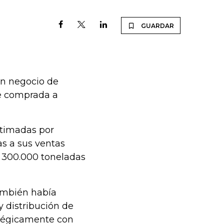
GUARDAR
un negocio de
ue comprada a
stimadas por
s a sus ventas
de 300.000 toneladas
ambién había
y distribución de
atégicamente con