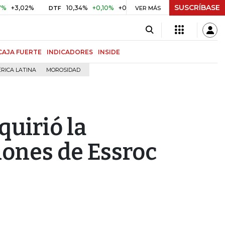
SUSCRÍBASE
,02%
10,34%
+0,10%
+0,98%
$ 416,86
+$ 0,05
+0,0
DTF
UVR
VER MÁS
CAJA FUERTE
INDICADORES
INSIDE
RICA LATINA
MOROSIDAD
uirió la
ciones de Essroc