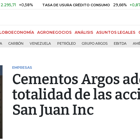
71
+0,58%
29,66%
+0,87%
+3
TASA DE USURA CRÉDITO CONSUMO
LOBOECONOMÍA
AGRONEGOCIOS
ANÁLISIS
ASUNTOS LEGALES
ÍA
CARBÓN
VENEZUELA
PETRÓLEO
GRUPO ARGOS
EBITDA
AMÉ
EMPRESAS
Cementos Argos adq
totalidad de las ac
San Juan Inc