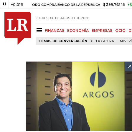
+0,01%
$ 399.745,16
+$ 2.295,
ORO COMPRA BANCO DE LA REPÚBLICA
JUEVES, 06 DE AGOSTO DE 2026
FINANZAS
ECONOMÍA
EMPRESAS
OCIO
G
TEMAS DE CONVERSACIÓN
LA CALERA
MINER