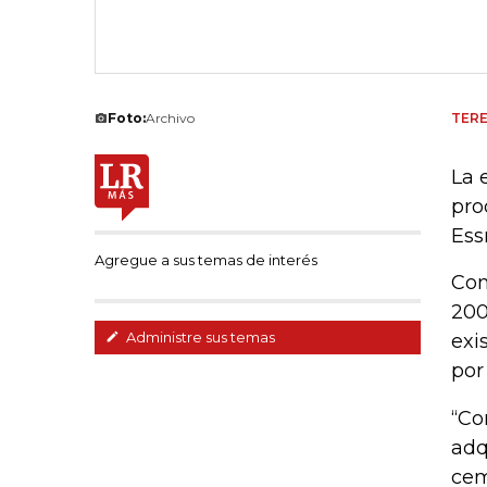
Foto:
Archivo
TERE
La 
pro
Ess
Agregue a sus temas de interés
Con
200
Administre sus temas
exi
por
“Co
adq
cem