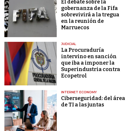
El debate sobre la
gobernanza de la Fifa
sobrevivirá a la tregua
en la reunión de
Marruecos
JUDICIAL
La Procuraduría
intervino en sanción
que iba a imponer la
Superindustria contra
Ecopetrol
INTERNET ECONOMY
Ciberseguridad: del área
de TI a las juntas