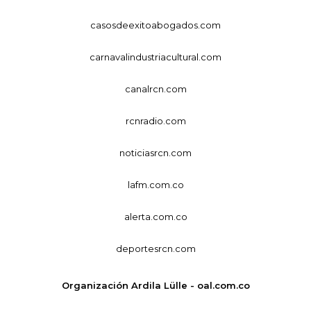
casosdeexitoabogados.com
carnavalindustriacultural.com
canalrcn.com
rcnradio.com
noticiasrcn.com
lafm.com.co
alerta.com.co
deportesrcn.com
Organización Ardila Lülle - oal.com.co