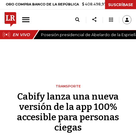
$ 408.498,97
+$ 8.753,81
+2,19%
COMPRA BANCO DE LA REPÚBLICA
SUSCRÍBASE
EN VIVO
Posesión presidencial de Abelardo de la Espriell
TRANSPORTE
Cabify lanza una nueva
versión de la app 100%
accesible para personas
ciegas