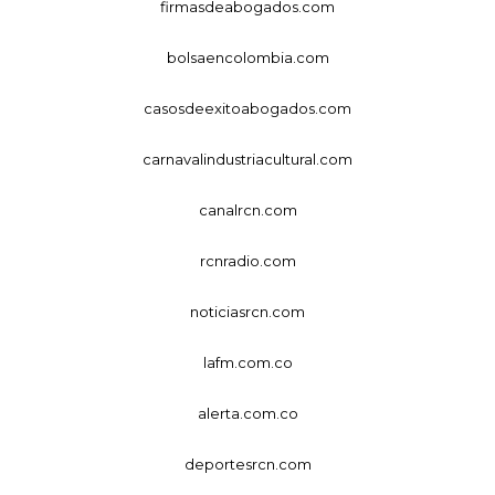
firmasdeabogados.com
bolsaencolombia.com
casosdeexitoabogados.com
carnavalindustriacultural.com
canalrcn.com
rcnradio.com
noticiasrcn.com
lafm.com.co
alerta.com.co
deportesrcn.com