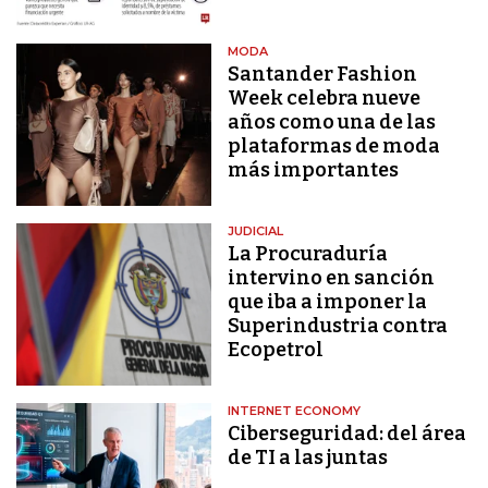
MODA
Santander Fashion
Week celebra nueve
años como una de las
plataformas de moda
más importantes
JUDICIAL
La Procuraduría
intervino en sanción
que iba a imponer la
Superindustria contra
Ecopetrol
INTERNET ECONOMY
Ciberseguridad: del área
de TI a las juntas