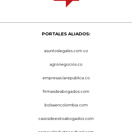
PORTALES ALIADOS:
asuntoslegales.com.co
agronegocios.co
empresas.larepublica.co
firmasdeabogados.com
bolsaencolombia.com
casosdeexitoabogados.com
carnavalindustriacultural.com