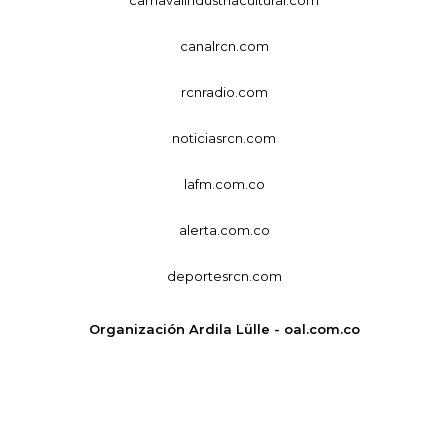
canalrcn.com
rcnradio.com
noticiasrcn.com
lafm.com.co
alerta.com.co
deportesrcn.com
Organización Ardila Lülle - oal.com.co