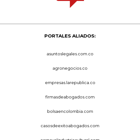
PORTALES ALIADOS:
asuntoslegales.com.co
agronegocios.co
empresas.larepublica.co
firmasdeabogados.com
bolsaencolombia.com
casosdeexitoabogados.com
carnavalindustriacultural.com