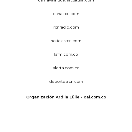
canalrcn.com
rcnradio.com
noticiasrcn.com
lafm.com.co
alerta.com.co
deportesrcn.com
Organización Ardila Lülle - oal.com.co