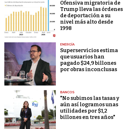
Ofensiva migratoria de
Trump lleva las órdenes
de deportación a su
nivel más alto desde
1998
ENERGÍA
Superservicios estima
que usuarios han
pagado $24,9 billones
por obras inconclusas
BANCOS
"No subimos las tasas y
aún así logramos unas
utilidades por $1,2
billones en tres años"