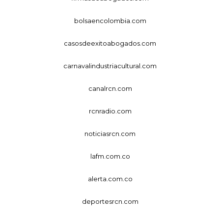
bolsaencolombia.com
casosdeexitoabogados.com
carnavalindustriacultural.com
canalrcn.com
rcnradio.com
noticiasrcn.com
lafm.com.co
alerta.com.co
deportesrcn.com