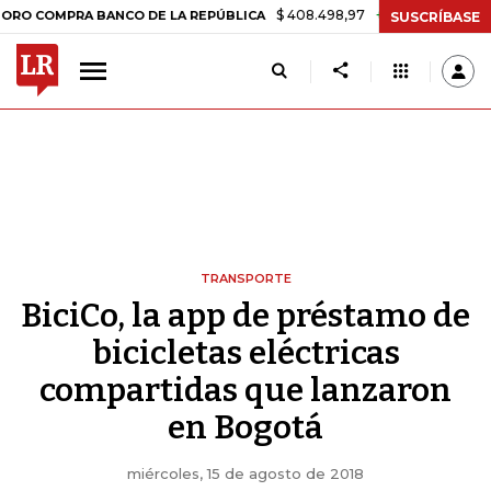
$ 408.498,97
+$ 8.753,81
+2,19%
MPRA BANCO DE LA REPÚBLICA
T
SUSCRÍBASE
TRANSPORTE
BiciCo, la app de préstamo de
bicicletas eléctricas
compartidas que lanzaron
en Bogotá
miércoles, 15 de agosto de 2018