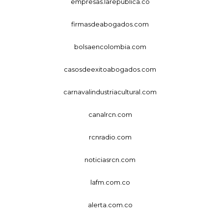
empresas.larepublica.co
firmasdeabogados.com
bolsaencolombia.com
casosdeexitoabogados.com
carnavalindustriacultural.com
canalrcn.com
rcnradio.com
noticiasrcn.com
lafm.com.co
alerta.com.co